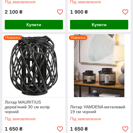
Під замовлення
Під замовлення
2 100
1 900
₴
₴
Купити
Купити
Новинка
Новинка
Ліхтар MAURITIUS
дерев'яний 30 см колір
Ліхтар YAMDENA металевий
чорний
19 см чорний
Під замовлення
Під замовлення
1 650
1 650
₴
₴