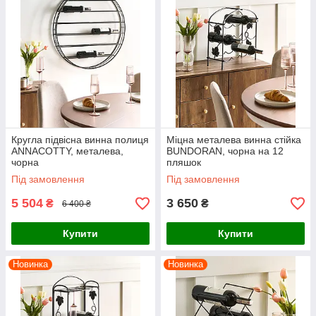
Кругла підвісна винна полиця
Міцна металева винна стійка
ANNACOTTY, металева,
BUNDORAN, чорна на 12
чорна
пляшок
Під замовлення
Під замовлення
5 504
3 650
₴
₴
6 400 ₴
Купити
Купити
Новинка
Новинка