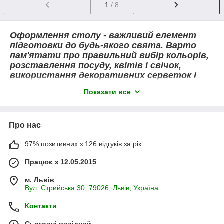
1
/ 8
Оформлення столу - важливий елемент
підготовки до будь-якого свята. Варто
пам'ятати про правильний вибір кольорів,
розставлення посуду, квітів і свічок,
використання декоративних серветок і
створення декоративних акцентів. Все це
Показати все
дозволить вам створити неповторне та
витончене оформлення столу, яке буде
радувати ваших гостей та викликати
захоплення. Пам'ятайте, що оформлення
Про нас
столу - це питання не тільки естетики,
97% позитивних з 126 відгуків за рік
але й функціональності. Важливо
переконатися, що всі елементи адаптовані
Працює з 12.05.2015
до потреб гостей і полегшують прийом
їжі.
м. Львів
Вул. Стрийська 30, 79026, Львів, Україна
Контакти