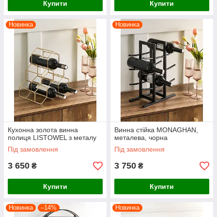
Купити
Купити
Новинка
Новинка
Кухонна золота винна
Винна стійка MONAGHAN,
полиця LISTOWEL з металу
металева, чорна
Під замовлення
Під замовлення
3 650
3 750
₴
₴
Купити
Купити
Новинка
–14%
Новинка