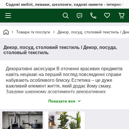
Садові меблі, лежаки, шезлонги, садові намети - інтернет-м
Товари тк послуги
Декор, посуд, столовий текстиль / Де
Декор, посуд, столовий текстиль / Декор, посуда,
столовый текстиль
Декоративні аксесуари
В оточенні красивих предметів
навіть нецікаві на перший погляд повсякденні справи
набувають особливого блиску.
Естетика – це дуже
важливий елемент життя, який додає йому смаку.
Завдяки широкому асортименту декоративних
елементів, ви перетворите будь-який простір на
Показати все
прекрасний храм, порадуєте своїх гостей і принесете
спокій і гармонію у свій дім.