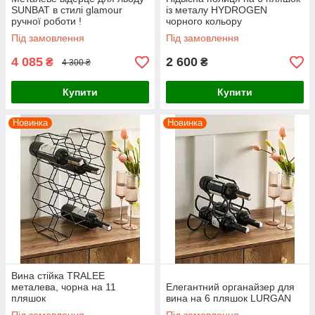
SUNBAT в стилі glamour
із металу HYDROGEN
ручної роботи !
чорного кольору
Під замовлення
Під замовлення
4 085
2 600
₴
₴
4 300 ₴
Купити
Купити
Новинка
Новинка
Вина стійка TRALEE
металева, чорна на 11
Елегантний органайзер для
пляшок
вина на 6 пляшок LURGAN