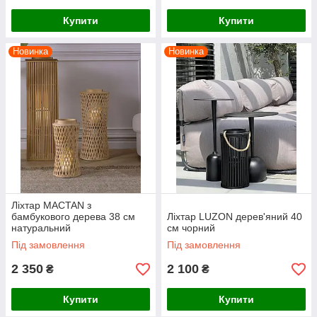
Купити
Купити
Новинка
Новинка
Ліхтар MACTAN з
бамбукового дерева 38 см
Ліхтар LUZON дерев'яний 40
натуральний
см чорний
Під замовлення
Під замовлення
2 350
2 100
₴
₴
Купити
Купити