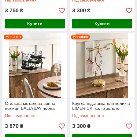
Під замовлення
Під замовлення
3 750
3 300
₴
₴
Купити
Купити
Новинка
Новинка
Стильна металева винна
Кругла підставка для келихів
полиця BALLYBAY чорна
LIMERICK, колір золото
Під замовлення
Під замовлення
3 870
3 300
₴
₴