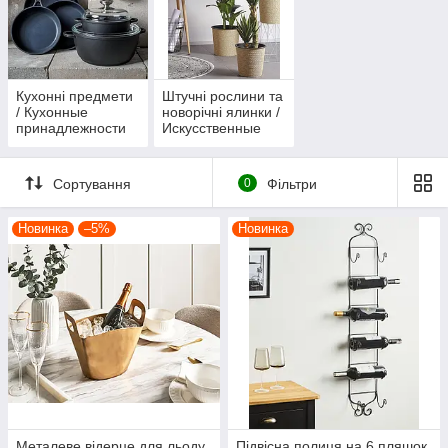
Кухонні предмети
Штучні рослини та
/ Кухонные
новорічні ялинки /
принадлежности
Искусственные
растения и
новогодние елки
Сортування
0
Фільтри
Новинка
–5%
Новинка
Металеве відерце для льоду
Підвісна полиця на 6 пляшок