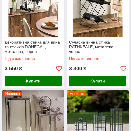
Декоративна стійка для вина
Сучасна винна стійка
та келихів DONEGAL,
RATHKEALE, металева,
металева, чорна
чорна
Під замовлення
Під замовлення
3 550
3 300
₴
₴
Купити
Купити
Новинка
Новинка