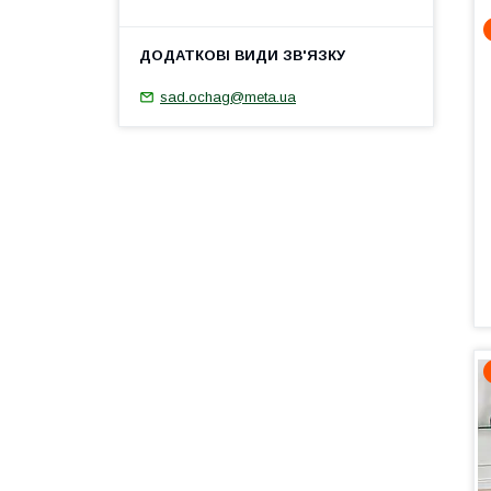
sad.ochag@meta.ua