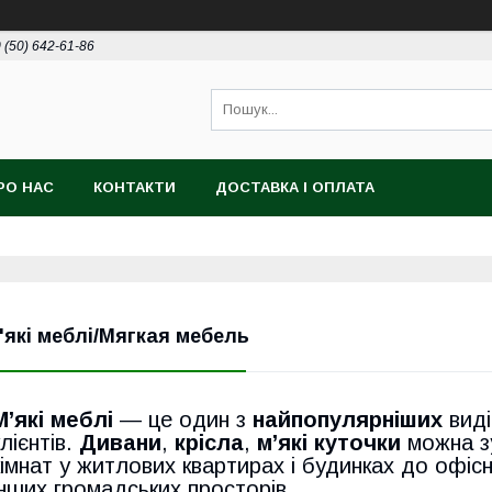
 (50) 642-61-86
РО НАС
КОНТАКТИ
ДОСТАВКА І ОПЛАТА
'які меблі/Мягкая мебель
М’які меблі
— це один з
найпопулярніших
вид
клієнтів.
Дивани
,
крісла
,
м’які куточки
можна з
кімнат у житлових квартирах і будинках до офісни
інших громадських просторів.