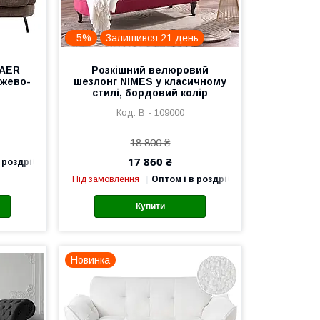
–5%
Залишився 21 день
JAER
Розкішний велюровий
ежево-
шезлонг NIMES у класичному
стилі, бордовий колір
В - 109000
18 800 ₴
17 860 ₴
 роздріб
Під замовлення
Оптом і в роздріб
Купити
Новинка