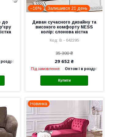
–16%
Залишився 21 день
о до
Диван сучасного дизайну та
р'єру
високого комфорту NESS
істка
колір: слонова кістка
В - 642295
35 300 ₴
29 652 ₴
 роздріб
Під замовлення
Оптом і в роздріб
Купити
Новинка