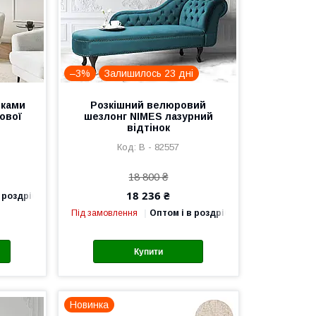
–3%
Залишилось 23 дні
шками
Розкішний велюровий
нової
шезлонг NIMES лазурний
відтінок
В - 82557
18 800 ₴
18 236 ₴
 роздріб
Під замовлення
Оптом і в роздріб
Купити
Новинка