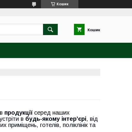
Кошик
Кошик
ів
продукції
серед наших
устріти в
будь-якому інтер’єрі
, від
х приміщень, готелів, поліклінік та