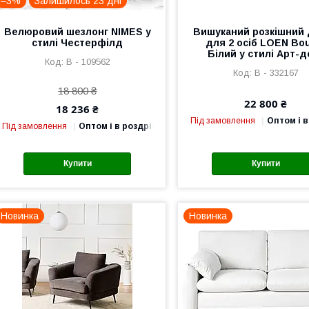
–3%
Залишилось 23 дні
Велюровий шезлонг NIMES у
Вишуканий розкішний
стилі Честерфілд
для 2 осіб LOEN Bo
Білий у стилі Арт-д
В - 109562
В - 332167
18 800 ₴
22 800 ₴
18 236 ₴
Під замовлення
Оптом і в
Під замовлення
Оптом і в роздріб
Купити
Купити
Новинка
Новинка