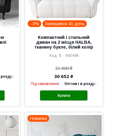
–3%
Залишився 41 день
ою
Компактний і стильний
илі
диван на 2 місця HALBA,
тканину букле, білий колір
В - 642448
31 600 ₴
30 652 ₴
 роздріб
Під замовлення
Оптом і в роздріб
Купити
Новинка