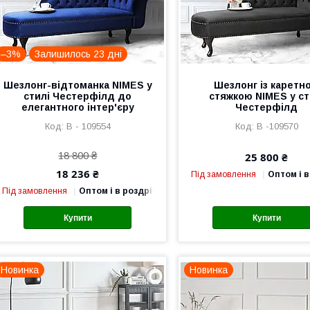
–3%
Залишилось 23 дні
Шезлонг-відтоманка NIMES у
Шезлонг із каретн
стилі Честерфілд до
стяжкою NIMES у ст
елегантного інтер'єру
Честерфілд
В - 109554
В -109570
18 800 ₴
25 800 ₴
18 236 ₴
Під замовлення
Оптом і в
Під замовлення
Оптом і в роздріб
Купити
Купити
Новинка
Новинка