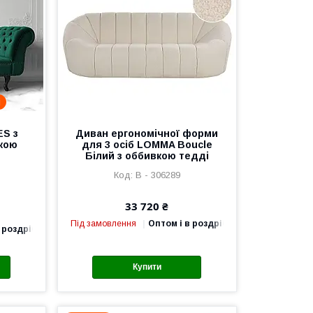
і
ES з
Диван ергономічної форми
кою
для 3 осіб LOMMA Boucle
Білий з оббивкою тедді
В - 306289
33 720 ₴
Під замовлення
Оптом і в роздріб
 роздріб
Купити