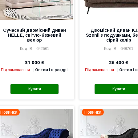
Сучасний двомісний диван
Двомісний диван K
HELLE, світло-бежевий
Szenil з подушками, б
велюр
сірий колір
В - 642561
В - 648761
31 000 ₴
26 400 ₴
Під замовлення
Оптом і в роздріб
Під замовлення
Оптом і в
Купити
Купити
Новинка
Новинка