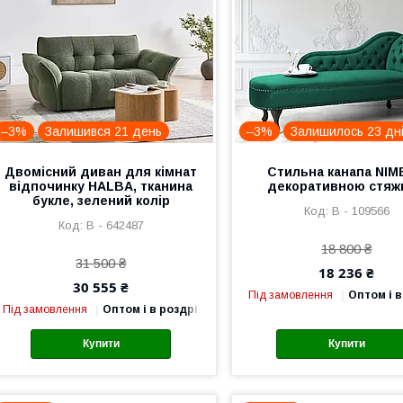
–3%
Залишився 21 день
–3%
Залишилось 23 дн
Двомісний диван для кімнат
Стильна канапа NIM
відпочинку HALBA, тканина
декоративною стяж
букле, зелений колір
В - 109566
В - 642487
18 800 ₴
31 500 ₴
18 236 ₴
30 555 ₴
Під замовлення
Оптом і в
Під замовлення
Оптом і в роздріб
Купити
Купити