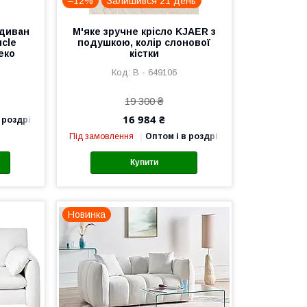
–12%
Залишився 21 день
 диван
М'яке зручне крісло KJAER з
ucle
подушкою, колір слонової
еко
кістки
В - 649106
19 300 ₴
16 984 ₴
 роздріб
Під замовлення
Оптом і в роздріб
Купити
Новинка