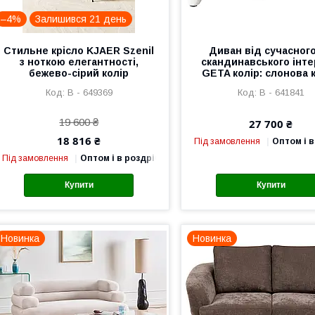
–4%
Залишився 21 день
Стильне крісло KJAER Szenil
Диван від сучасног
з ноткою елегантності,
скандинавського інте
бежево-сірий колір
GETA колір: слонова к
В - 649369
В - 641841
19 600 ₴
27 700 ₴
18 816 ₴
Під замовлення
Оптом і в
Під замовлення
Оптом і в роздріб
Купити
Купити
Новинка
Новинка