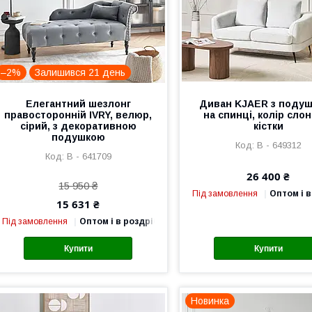
–2%
Залишився 21 день
Елегантний шезлонг
Диван KJAER з поду
правосторонній IVRY, велюр,
на спинці, колір сло
сірий, з декоративною
кістки
подушкою
В - 649312
В - 641709
26 400 ₴
15 950 ₴
Під замовлення
Оптом і в
15 631 ₴
Під замовлення
Оптом і в роздріб
Купити
Купити
Новинка