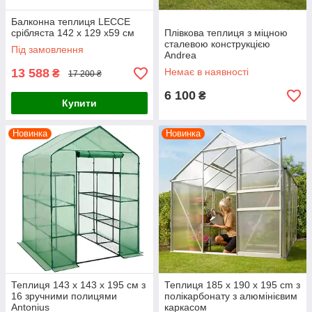
Балконна теплиця LECCE
срібляста 142 x 129 x59 см
Плівкова теплиця з міцною
сталевою конструкцією
Під замовлення
Andrea
13 588
Немає в наявності
₴
17 200 ₴
6 100
₴
Купити
Новинка
Новинка
Теплиця 143 x 143 x 195 см з
Теплиця 185 x 190 x 195 cm з
16 зручними полицями
полікарбонату з алюмінієвим
Antonius
каркасом