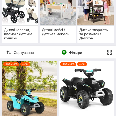
Дитячі коляски,
Дитячі меблі /
Дитяча творчість
візочки / Детские
Детская мебель
та розвиток /
коляски
Детское
творчество и
развитие
Сортування
0
Фільтри
Новинка
–2%
Новинка
–2%