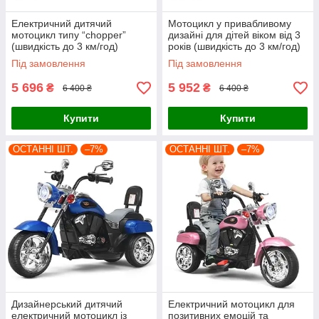
Електричний дитячий
Мотоцикл у привабливому
мотоцикл типу “chopper”
дизайні для дітей віком від 3
(швидкість до 3 км/год)
років (швидкість до 3 км/год)
Під замовлення
Під замовлення
5 696
5 952
₴
₴
6 400 ₴
6 400 ₴
Купити
Купити
ОСТАННІ ШТ.
–7%
ОСТАННІ ШТ.
–7%
Дизайнерський дитячий
Електричний мотоцикл для
електричний мотоцикл із
позитивних емоцій та