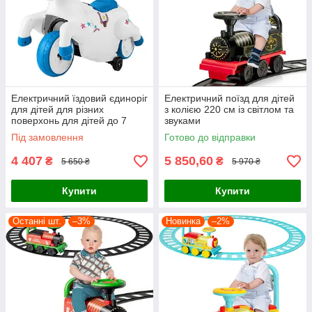
Електричний їздовий єдиноріг
Електричний поїзд для дітей
для дітей для різних
з колією 220 см із світлом та
поверхонь для дітей до 7
звуками
років
Під замовлення
Готово до відправки
4 407
5 850,60
₴
₴
5 650 ₴
5 970 ₴
Купити
Купити
Останні шт.
–3%
Новинка
–2%