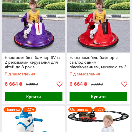
Електромобіль-бампер 6V із
Електромобіль-бампер із
2 режимами керування для
світлодіодним
дітей до 8 років
підсвічуванням, музикою та 2
режимами управління
Під замовлення
Під замовлення
6 664
6 664
₴
₴
6 800 ₴
6 800 ₴
Купити
Купити
Новинка
–22%
Останні шт.
–2%