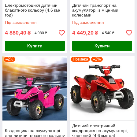
Електромотоцикл дитячий
Дитячий транспорт на
блакитного кольору (4,6 км/
акумуляторі із міцними
год)
колесами
Під замовлення
Під замовлення
4 880,40
4 449,20
₴
₴
4 980 ₴
4 540 ₴
Купити
Купити
–2%
Новинка
–2%
Дитячий електричний
Квадроцикл на акумуляторі
квадроцикл на акумуляторі,
для дитини, розового кольору
червоний (4,6 км/год)