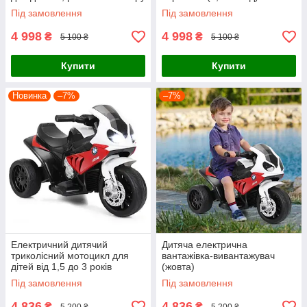
Під замовлення
Під замовлення
4 998
4 998
₴
₴
5 100 ₴
5 100 ₴
Купити
Купити
Новинка
–7%
–7%
Електричний дитячий
Дитяча електрична
триколісний мотоцикл для
вантажівка-вивантажувач
дітей від 1,5 до 3 років
(жовта)
Під замовлення
Під замовлення
4 836
4 836
₴
₴
5 200 ₴
5 200 ₴