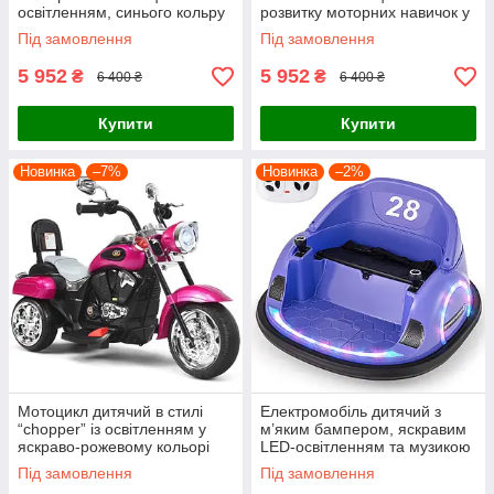
освітленням, синього кольру
розвитку моторних навичок у
дітей віком від 3 років
Під замовлення
Під замовлення
5 952
5 952
₴
₴
6 400 ₴
6 400 ₴
Купити
Купити
Новинка
–7%
Новинка
–2%
Мотоцикл дитячий в стилі
Електромобіль дитячий з
“chopper” із освітленням у
м’яким бампером, яскравим
яскраво-рожевому кольорі
LED-освітленням та музикою
Під замовлення
Під замовлення