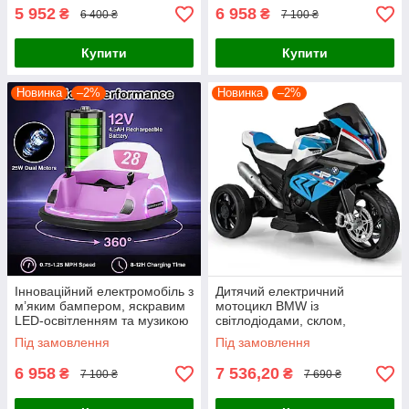
5 952
6 958
₴
₴
6 400 ₴
7 100 ₴
Купити
Купити
Новинка
–2%
Новинка
–2%
Інноваційний електромобіль з
Дитячий електричний
м’яким бампером, яскравим
мотоцикл BMW із
LED-освітленням та музикою
світлодіодами, склом,
вихлопом і музикою
Під замовлення
Під замовлення
6 958
7 536,20
₴
₴
7 100 ₴
7 690 ₴