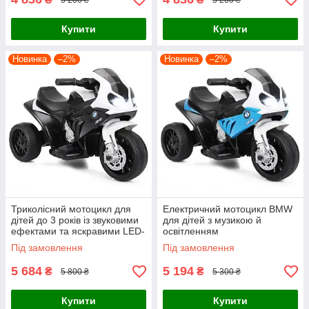
Купити
Купити
Новинка
–2%
Новинка
–2%
Триколісний мотоцикл для
Електричний мотоцикл BMW
дітей до 3 років із звуковими
для дітей з музикою й
ефектами та яскравими LED-
освітленням
фарами
Під замовлення
Під замовлення
5 684
5 194
₴
₴
5 800 ₴
5 300 ₴
Купити
Купити