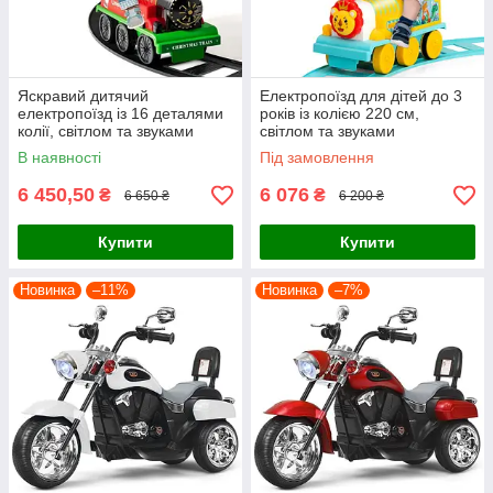
Яскравий дитячий
Електропоїзд для дітей до 3
електропоїзд із 16 деталями
років із колією 220 см,
колії, світлом та звуками
світлом та звуками
В наявності
Під замовлення
6 450,50
6 076
₴
₴
6 650 ₴
6 200 ₴
Купити
Купити
Новинка
–11%
Новинка
–7%