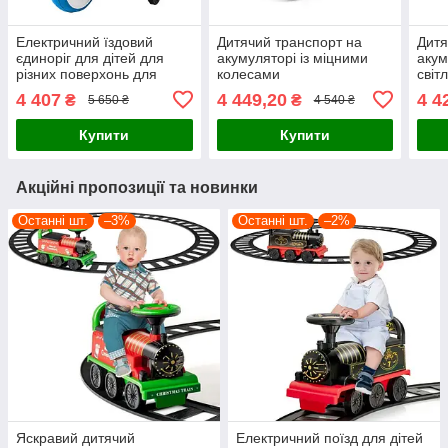
Електричний їздовий
Дитячий транспорт на
Дитя
єдиноріг для дітей для
акумуляторі із міцними
акум
різних поверхонь для
колесами
світ
дітей до 7 років
4 407
4 449,20
4 4
₴
₴
5 650 ₴
4 540 ₴
Купити
Купити
Акційні пропозиції та новинки
Останні шт.
–3%
Останні шт.
–2%
Яскравий дитячий
Електричний поїзд для дітей