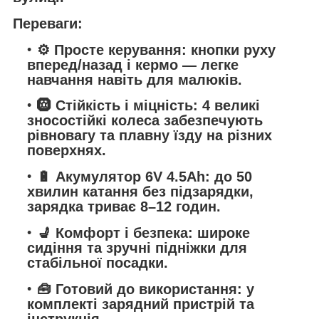
Переваги:
⚙️
Просте керування:
кнопки руху
вперед/назад і кермо — легке
навчання навіть для малюків.
🛞
Стійкість і міцність:
4 великі
зносостійкі колеса забезпечують
рівновагу та плавну їзду на різних
поверхнях.
🔋
Акумулятор 6V 4.5Ah:
до 50
хвилин катання без підзарядки,
зарядка триває 8–12 годин.
💺
Комфорт і безпека:
широке
сидіння та зручні підніжки для
стабільної посадки.
🧰
Готовий до використання:
у
комплекті зарядний пристрій та
інструкція.