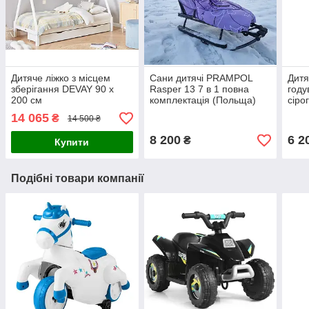
Дитяче ліжко з місцем
Сани дитячі PRAMPOL
Дитя
зберігання DEVAY 90 x
Rasper 13 7 в 1 повна
году
200 см
комплектація (Польща)
сіро
14 065
₴
14 500 ₴
8 200
6 2
₴
Купити
Подібні товари компанії