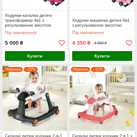
Ходунки-каталка дитячі
трансформер 4в1 з
Ходунки машинка дитячі 4в1
регульованою висотою
з регульованою висотою
Під замовлення
Під замовлення
5 000
4 350
₴
₴
4 950 ₴
Купити
Купити
Новинка
–22%
Новинка
–12%
Складні дитячі ходунки 2-в-1
Складні дитячі ходунки 2 в 1 з