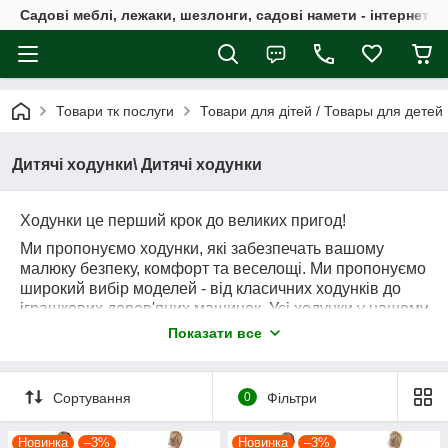
Садові меблі, лежаки, шезлонги, садові намети - інтернет-м
Товари тк послуги
Товари для дітей / Товары для детей
Дитячі ходунки\ Дитячі ходунки
Ходунки це перший крок до великих пригод!
Ми пропонуємо ходунки, які забезпечать вашому
малюку безпеку, комфорт та веселощі.
Ми пропонуємо
широкий вибір моделей - від класичних ходунків до
іграшкових дерев'яних машинок.
Усі ходунки у нашому
магазині допомагають дітям вчитися ходити та
Показати все
розвивати творчі здібності.
Відкрийте для себе
унікальні ходунки та даруйте своїй дитині радість з
кожним кроком!
Сортування
0
Фільтри
Новинка
–3%
Новинка
–3%