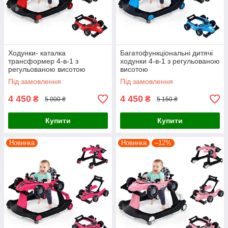
Ходунки- каталка
Багатофункціональні дитячі
трансформер 4-в-1 з
ходунки 4-в-1 з регульованою
регульованою висотою
висотою
Під замовлення
Під замовлення
4 450
4 450
₴
₴
5 000 ₴
5 150 ₴
Купити
Купити
Новинка
Новинка
–12%