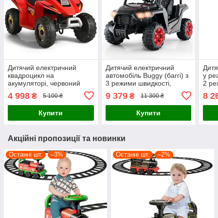
Дитячий електричний
Дитячий електричний
Дитя
квадроцикл на
автомобіль Buggy (баггі) з
у ре
акумуляторі, червоний
3 режими швидкості,
2 ре
(4,6 км/год)
світлом та звуками
світ
4 998
9 379
8 2
₴
₴
5 100 ₴
11 300 ₴
Купити
Купити
Акційні пропозиції та новинки
Останні шт.
–3%
Останні шт.
–2%