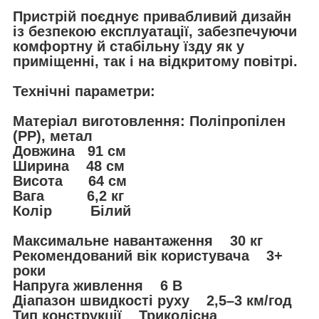
Пристрій поєднує привабливий дизайн
із безпекою експлуатації, забезпечуючи
комфортну й стабільну їзду як у
приміщенні, так і на відкритому повітрі.
Технічні параметри:
Матеріал виготовлення: Поліпропілен
(PP), метал
Довжина 91 см
Ширина 48 см
Висота 64 см
Вага 6,2 кг
Колір Білий
Максимальне навантаження 30 кг
Рекомендований вік користувача 3+
роки
Напруга живлення 6 В
Діапазон швидкості руху 2,5–3 км/год
Тип конструкції Триколісна