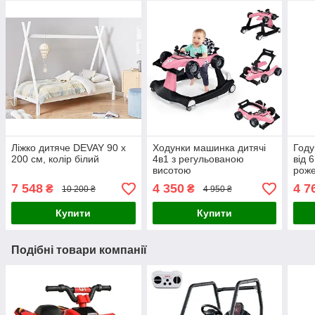
Ліжко дитяче DEVAY 90 x
Ходунки машинка дитячі
Году
200 см, колір білий
4в1 з регульованою
від 
висотою
роже
7 548
4 350
4 7
₴
₴
10 200 ₴
4 950 ₴
Купити
Купити
Подібні товари компанії