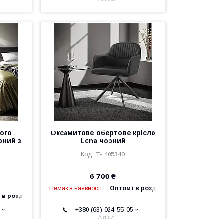
кого
Оксамитове обертове крісло
рний з
Lona чорний
Т- 405340
6 700 ₴
Немає в наявності
Оптом і в роздріб
 в роздріб
+380 (63) 024-55-05
Аліна