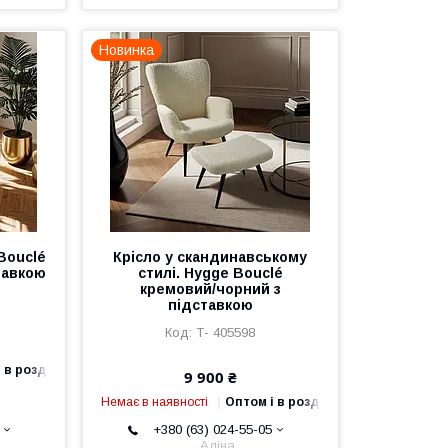
Новинка
Bouclé
Крісло у скандинавському
тавкою
стилі. Hygge Bouclé
кремовий/чорний з
підставкою
Т- 405598
 в роздріб
9 900 ₴
Немає в наявності
Оптом і в роздріб
+380 (63) 024-55-05
Аліна