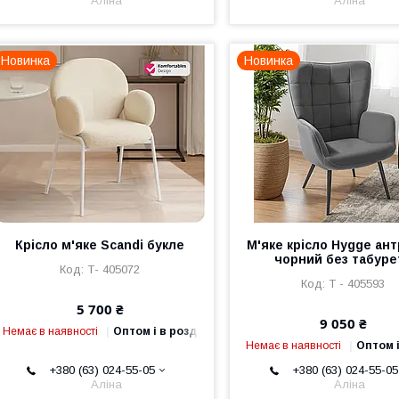
Аліна
Аліна
Новинка
Новинка
Крісло м'яке Scandi букле
М'яке крісло Hygge ант
чорний без табуре
Т- 405072
Т - 405593
5 700 ₴
9 050 ₴
Немає в наявності
Оптом і в роздріб
Немає в наявності
Оптом і
+380 (63) 024-55-05
+380 (63) 024-55-05
Аліна
Аліна