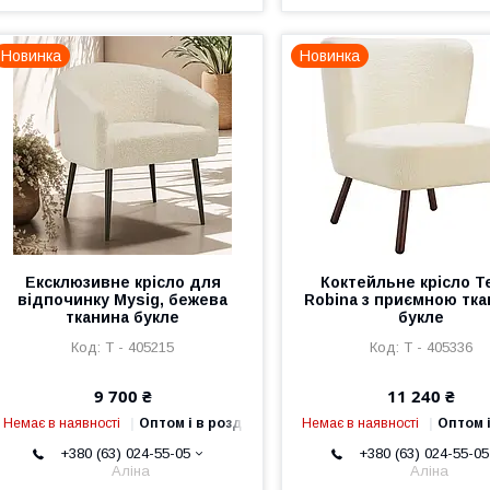
Новинка
Новинка
Ексклюзивне крісло для
Коктейльне крісло T
відпочинку Mysig, бежева
Robina з приємною тк
тканина букле
букле
Т - 405215
Т - 405336
9 700 ₴
11 240 ₴
Немає в наявності
Оптом і в роздріб
Немає в наявності
Оптом і
+380 (63) 024-55-05
+380 (63) 024-55-05
Аліна
Аліна