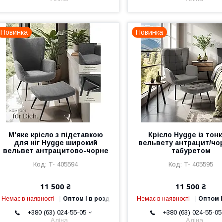
Новинка
Новинка
М'яке крісло з підставкою
Крісло Hygge із тон
для ніг Hygge широкий
вельвету антрацит/чо
вельвет антрацитово-чорне
табуретом
Т- 405594
Т- 405595
11 500 ₴
11 500 ₴
Немає в наявності
Оптом і в роздріб
Немає в наявності
Оптом і
+380 (63) 024-55-05
+380 (63) 024-55-05
Аліна
Аліна