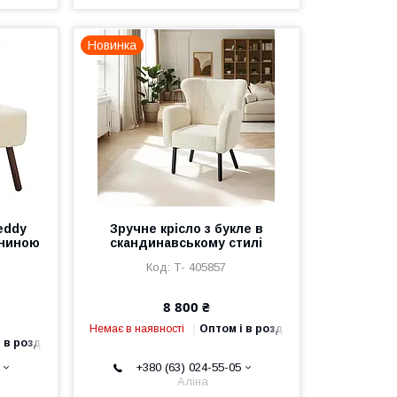
Новинка
eddy
Зручне крісло з букле в
аниною
скандинавському стилі
Т- 405857
8 800 ₴
Немає в наявності
Оптом і в роздріб
 в роздріб
+380 (63) 024-55-05
Аліна