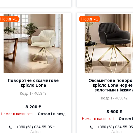
Новинка
Новинка
Поворотне оксамитове
Оксамитове поворо
крісло Lona
крісло Lona чорне
золотими ніжкам
Т- 405343
Т- 405342
8 200 ₴
8 600 ₴
Немає в наявності
Оптом і в роздріб
Немає в наявності
Оптом і
+380 (63) 024-55-05
+380 (63) 024-55-05
Аліна
Аліна