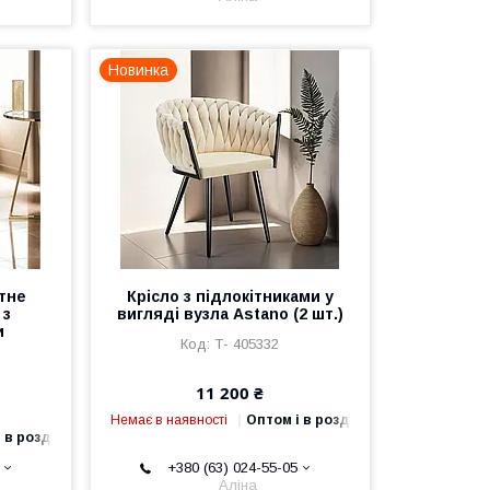
Новинка
тне
Крісло з підлокітниками у
 з
вигляді вузла Astano (2 шт.)
и
Т- 405332
11 200 ₴
Немає в наявності
Оптом і в роздріб
 в роздріб
+380 (63) 024-55-05
Аліна