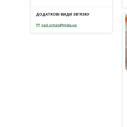
sad.ochag@meta.ua