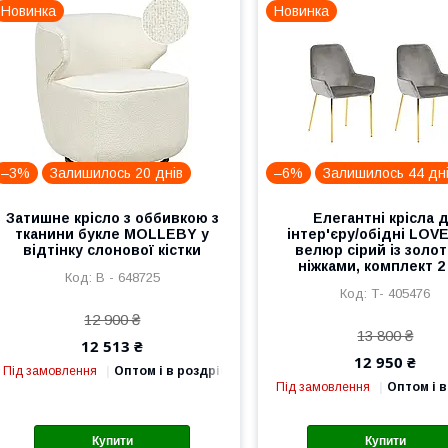
Новинка
Новинка
–3%
Залишилось 20 днів
–6%
Залишилось 44 дн
Затишне крісло з оббивкою з
Елегантні крісла 
тканини букле MOLLEBY у
інтер'єру/обідні LOV
відтінку слонової кістки
велюр сірий із золо
ніжками, комплект 2
В - 648725
Т- 405476
12 900 ₴
13 800 ₴
12 513 ₴
12 950 ₴
Під замовлення
Оптом і в роздріб
Під замовлення
Оптом і в
Купити
Купити