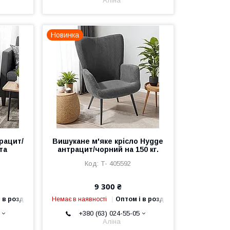
Аліна
Новинка
рацит/
Вишукане м'яке крісло Hygge
та
антрацит/чорний на 150 кг.
Т- 405592
9 300 ₴
 в роздріб
Немає в наявності
Оптом і в роздріб
+380 (63) 024-55-05
Аліна