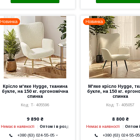
Новинка
Новинка
Крісло м'яке Hygge, тканина
М'яке крісло Hygge, т
букле, на 150 кг. ергономічна
букле, на 150 кг. ергон
спинка
спинка
Т- 405596
Т- 405057
9 890 ₴
8 800 ₴
Немає в наявності
Оптом і в роздріб
Немає в наявності
Оптом і
+380 (63) 024-55-05
+380 (63) 024-55-05