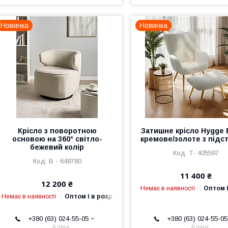
Новинка
Новинка
Крісло з поворотною
Затишне крісло Hygge 
основою на 360° світло-
кремове/золоте з підс
бежевий колір
Т- 405597
В - 648780
11 400 ₴
12 200 ₴
Немає в наявності
Оптом і
Немає в наявності
Оптом і в роздріб
+380 (63) 024-55-05
+380 (63) 024-55-05
Аліна
Аліна