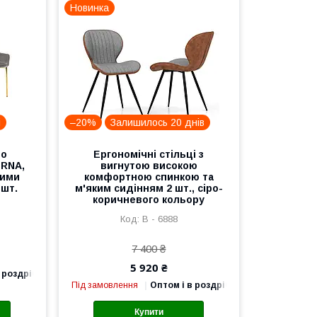
Новинка
і
–20%
Залишилось 20 днів
до
Ергономічні стільці з
ERNA,
вигнутою високою
тими
комфортною спинкою та
 шт.
м'яким сидінням 2 шт., сіро-
коричневого кольору
B - 6888
7 400 ₴
5 920 ₴
 роздріб
Під замовлення
Оптом і в роздріб
Купити