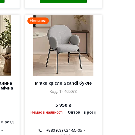
Новинка
канина
М'яке крісло Scandi букле
омічна
Т- 405073
5 950 ₴
Немає в наявності
Оптом і в роздріб
 в роздріб
+380 (63) 024-55-05