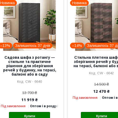
Новинка
Новинка
–13%
Залишилось 37 днів
–14%
Залишилось 37 д
Садова шафа з ротангу —
Стильна плетена шаф
стильне та практичне
зберігання речей у бу
рішення для зберігання
на терасі, балконі або 
речей у будинку, на терасі,
CW - 6642
балконі або в саду
CW - 6640
14 500 ₴
12 470 ₴
13 700 ₴
Під замовлення
Оптом і в
11 919 ₴
Під замовлення
Оптом і в роздріб
Купити
Купити