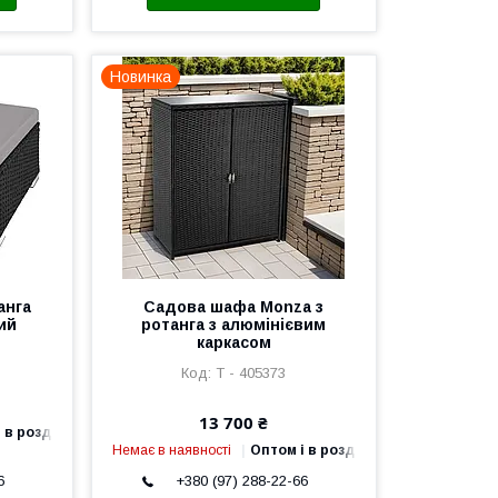
Новинка
анга
Садова шафа Monza з
ий
ротанга з алюмінієвим
каркасом
Т - 405373
13 700 ₴
 в роздріб
Немає в наявності
Оптом і в роздріб
6
+380 (97) 288-22-66