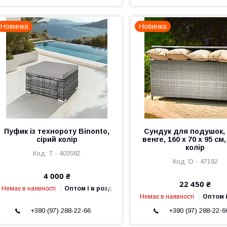
Новинка
Новинка
Пуфик із технороту Binonto,
Сундук для подушок, 
сірий колір
венге, 160 x 70 x 95 см,
колір
Т - 403582
D - 47182
4 000 ₴
22 450 ₴
Немає в наявності
Оптом і в роздріб
Немає в наявності
Оптом і
+380 (97) 288-22-66
+380 (97) 288-22-6