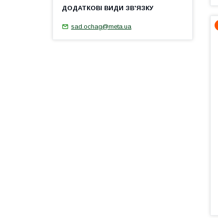
sad.ochag@meta.ua