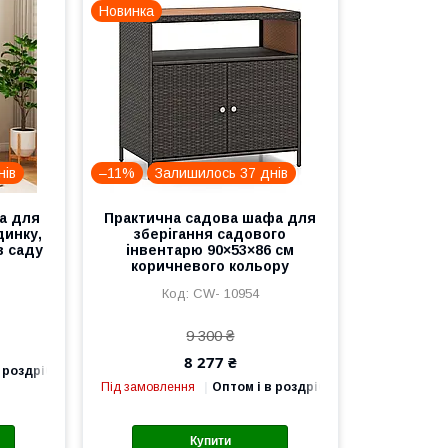
Новинка
нів
–11%
Залишилось 37 днів
а для
Практична садова шафа для
динку,
зберігання садового
в саду
інвентарю 90×53×86 см
коричневого кольору
CW- 10954
9 300 ₴
8 277 ₴
 роздріб
Під замовлення
Оптом і в роздріб
Купити