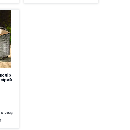
колір
 сірий
 в роздріб
6