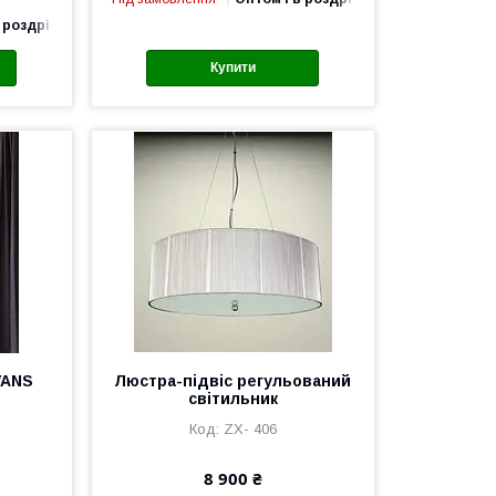
 роздріб
Купити
VANS
Люстра-підвіс регульований
світильник
ZX- 406
8 900 ₴