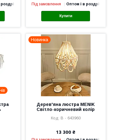
 роздріб
Під замовлення
Оптом і в роздріб
Купити
Новинка
нів
стра
Дерев'яна люстра MENIK
ь
Світло-коричневий колір
В - 643960
13 300 ₴
Під замовлення
Оптом і в роздріб