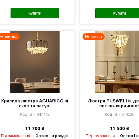
Купити
Купити
Новинка
Новинка
Красива люстра AGUARICO зі
Люстра PUSWELI із де
скла та латуні
світло-коричнев
В - 647772
В - 644135
11 700 ₴
11 500 ₴
Під замовлення
Оптом і в роздріб
Під замовлення
Оптом і в