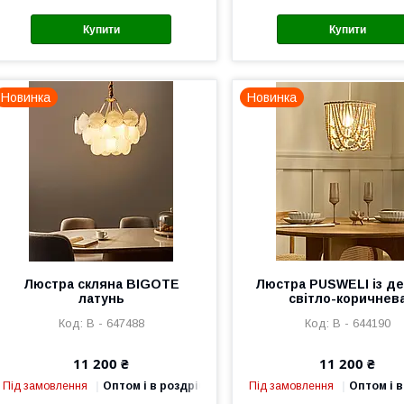
Купити
Купити
Новинка
Новинка
Люстра скляна BIGOTE
Люстра PUSWELI із де
латунь
світло-коричнев
В - 647488
В - 644190
11 200 ₴
11 200 ₴
Під замовлення
Оптом і в роздріб
Під замовлення
Оптом і в