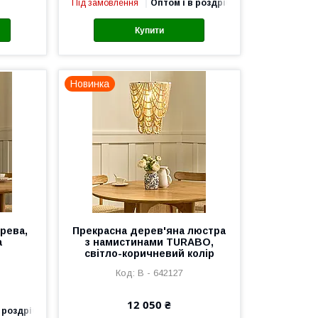
Під замовлення
Оптом і в роздріб
Купити
Новинка
рева,
Прекрасна дерев'яна люстра
а
з намистинами TURABO,
світло-коричневий колір
В - 642127
12 050 ₴
 роздріб