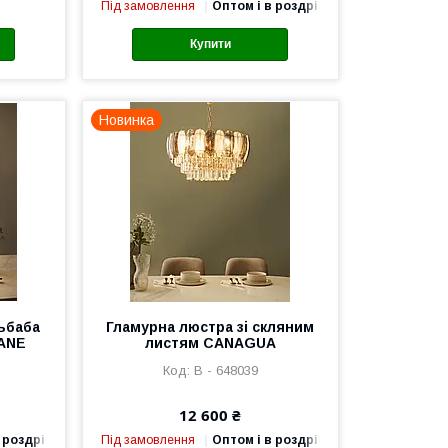
Під замовлення
Оптом і в роздріб
Купити
Новинка
ьбаба
Гламурна люстра зі скляним
MANE
листям CANAGUA
В - 648039
12 600 ₴
 роздріб
Під замовлення
Оптом і в роздріб