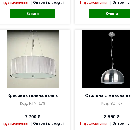
Під замовлення
Оптом і в роздріб
Під замовлення
Оптом і в
Купити
Купити
Красива стильна лампа
Стильна стельова л
RTY- 178
SD- 67
7 700 ₴
8 550 ₴
Під замовлення
Оптом і в роздріб
Під замовлення
Оптом і в