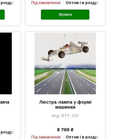
 роздріб
Під замовлення
Оптом і в роздріб
Купити
ампа
Люстра-лампа у формі
машинки
RTY- 123
8 700 ₴
 роздріб
Під замовлення
Оптом і в роздріб