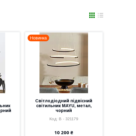
Новинка
Світлодіодний підвісний
льник
світильник MAYU, метал,
орний
чорний
В - 321179
10 200 ₴