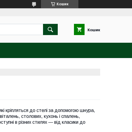
Кошик
Кошик
які кріпляться до стелі за допомогою шнура,
італень, столових, кухонь і спалень,
упні в різних стилях — від класики до