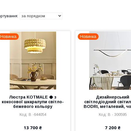
Новинка
Новинка
Люстра KOTMALE 🥥 з
Дизайнерський
кокосової шкаралупи світло-
світлодіодний світи
бежевого кольору
BODRI, металевий, ч
В -644054
В - 300595
13 700 ₴
7 200 ₴