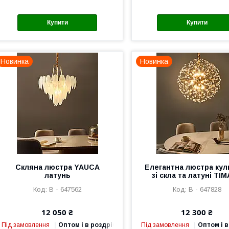
Купити
Купити
Новинка
Новинка
Скляна люстра YAUCA
Елегантна люстра кул
латунь
зі скла та латуні TI
В - 647562
В - 647828
12 050 ₴
12 300 ₴
Під замовлення
Оптом і в роздріб
Під замовлення
Оптом і в