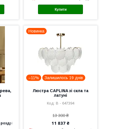
Купити
Новинка
–11%
Залишилось 19 днів
рева,
Люстра CAPLINA зі скла та
а
латуні
В - 647394
13 300 ₴
11 837 ₴
 роздріб