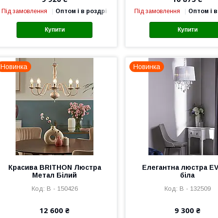
Під замовлення
Оптом і в роздріб
Під замовлення
Оптом і в
Купити
Купити
Новинка
Новинка
Красива BRITHON Люстра
Елегантна люстра E
Метал Білий
біла
В - 150426
В - 132509
12 600 ₴
9 300 ₴