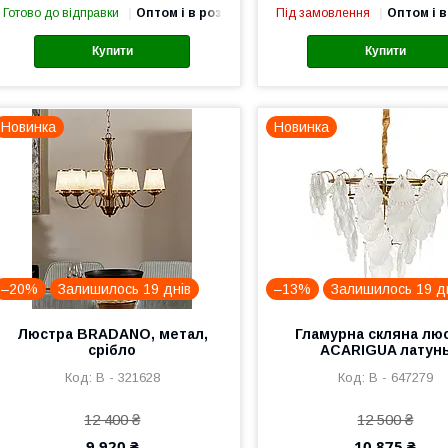
Готово до відправки
Оптом і в роздріб
Під замовлення
Оптом і в
Купити
Купити
Новинка
Новинка
–20%
Залишилось 19 днів
–13%
Залишилось 19 д
Люстра BRADANO, метал,
Гламурна скляна лю
срібло
ACARIGUA латун
В - 321628
В - 647279
12 400 ₴
12 500 ₴
9 920 ₴
10 875 ₴