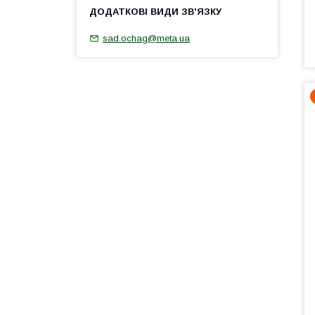
sad.ochag@meta.ua