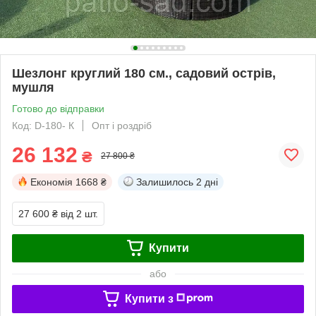
Шезлонг круглий 180 см., садовий острів,
мушля
Готово до відправки
Код: D-180- К
Опт і роздріб
26 132
₴
27 800 ₴
Економія
1668 ₴
Залишилось
2 дні
27 600 ₴
від 2 шт.
Купити
або
Купити з