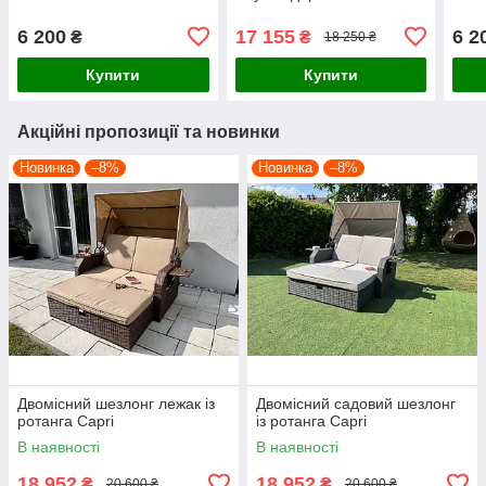
Venezia
6 200
17 155
6 2
₴
₴
18 250 ₴
Купити
Купити
Акційні пропозиції та новинки
Новинка
–8%
Новинка
–8%
Двомісний шезлонг лежак із
Двомісний садовий шезлонг
ротанга Capri
із ротанга Capri
В наявності
В наявності
18 952
18 952
₴
₴
20 600 ₴
20 600 ₴