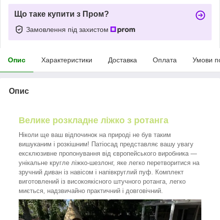
Що таке купити з Пром?
Замовлення під захистом
Опис
Характеристики
Доставка
Оплата
Умови п
Опис
Велике розкладне ліжко з ротанга
Ніколи ще ваш відпочинок на природі не був таким
вишуканим і розкішним! Патіосад представляє вашу увагу
ексклюзивне пропонування від європейського виробника —
унікальне кругле ліжко-шезлонг, яке легко перетворитися на
зручний диван із навісом і напівкруглий пуф. Комплект
виготовлений із високоякісного штучного ротанга, легко
миється, надзвичайно практичний і довговічний.