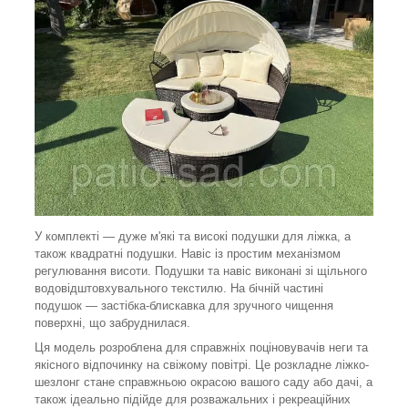
У комплекті — дуже м'які та високі подушки для ліжка, а
також квадратні подушки. Навіс із простим механізмом
регулювання висоти. Подушки та навіс виконані зі щільного
водовідштовхувального текстилю. На бічній частині
подушок — застібка-блискавка для зручного чищення
поверхні, що забруднилася.
Ця модель розроблена для справжніх поціновувачів неги та
якісного відпочинку на свіжому повітрі. Це розкладне ліжко-
шезлонг стане справжньою окрасою вашого саду або дачі, а
також ідеально підійде для розважальних і рекреаційних