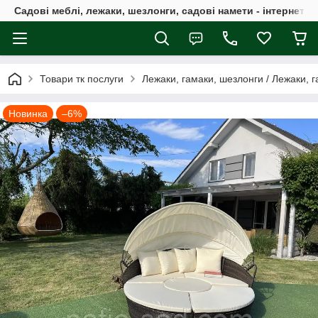
Садові меблі, лежаки, шезлонги, садові намети - інтернет-м
Товари тк послуги
Лежаки, гамаки, шезлонги / Лежаки, 
Новинка
–6%