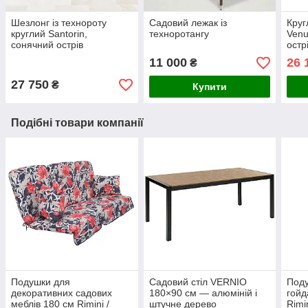
Шезлонг із технороту
Садовий лежак із
Круг
круглий Santorin,
техноротангу
Venu
сонячний острів
остр
11 000
26 
₴
27 750
₴
Купити
Подібні товари компанії
Подушки для
Садовий стіл VERNIO
Поду
декоративних садових
180×90 см — алюміній і
гойд
меблів 180 см Rimini /
штучне дерево
Rimi