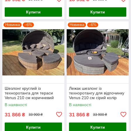
Купити
Купити
Новинка
–6%
Новинка
–6%
Шезлонг круглий із
Лежак шезлонг із
техноротанга для тераси
техноротангу для відпочинку
Venus 210 см коричневий
Venus 210 см сірий колір
колір
В наявності
В наявності
31 866
31 866
₴
₴
33 900 ₴
33 900 ₴
Купити
Купити