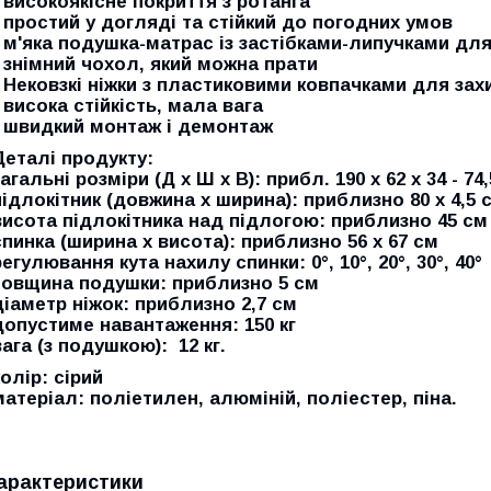
- високоякісне покриття з ротанга
- простий у догляді та стійкий до погодних умов
- м'яка подушка-матрас із застібками-липучками для
- знімний чохол, який можна прати
- Нековзкі ніжки з пластиковими ковпачками для зах
- висока стійкість, мала вага
- швидкий монтаж і демонтаж
Деталі продукту:
загальні розміри (Д x Ш x В): прибл. 190 x 62 x 34 - 74
підлокітник (довжина x ширина): приблизно 80 x 4,5 
висота підлокітника над підлогою: приблизно 45 см
спинка (ширина x висота): приблизно 56 x 67 см
регулювання кута нахилу спинки: 0°, 10°, 20°, 30°, 40°
товщина подушки: приблизно 5 см
діаметр ніжок: приблизно 2,7 см
допустиме навантаження: 150 кг
вага (з подушкою): 12 кг.
колір: сірий
матеріал: поліетилен, алюміній, поліестер, піна.
арактеристики