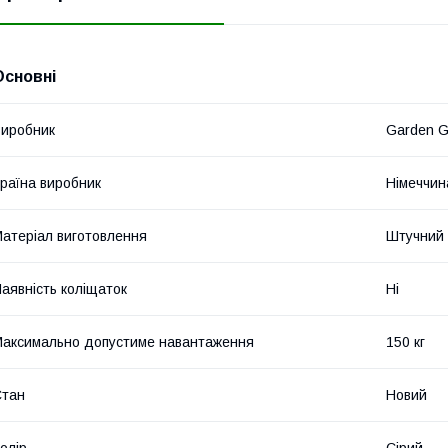
Основні
иробник
Garden G
раїна виробник
Німеччин
атеріал виготовлення
Штучний 
аявність коліщаток
Ні
аксимально допустиме навантаження
150 кг
Стан
Новий