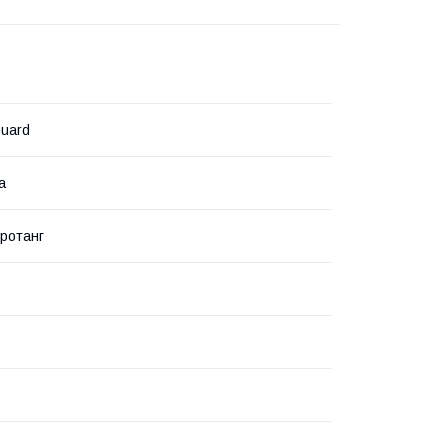
uard
а
ротанг