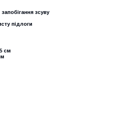
 запобігання зсуву
исту підлоги
,5 см
см