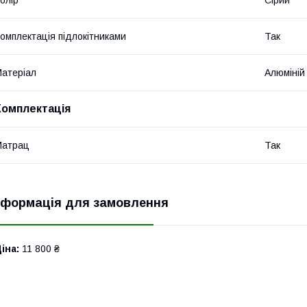
олір
Сірий
омплектація підлокітниками
Так
атеріал
Алюміній
Комплектація
Матрац
Так
нформація для замовлення
іна:
11 800 ₴