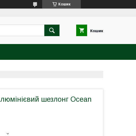
Кошик
Кошик
люмінієвий шезлонг Ocean