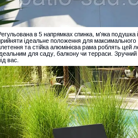
Регульована в 5 напрямках спинка, м'яка подушка і
прийняти ідеальне положення для максимального 
плетення та стійка алюмінієва рама роблять цей лег
ідеальним для саду, балкону чи терраси. Зручни
під вас.