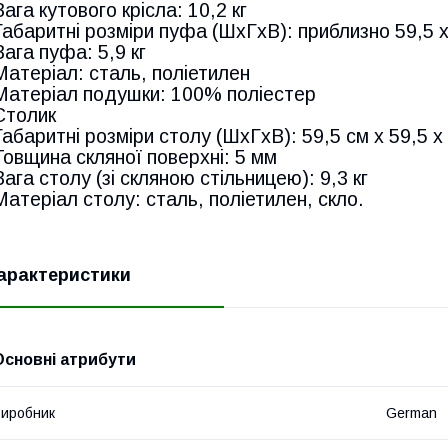
Вага кутового крісла: 10,2 кг
Габаритні розміри пуфа (ШxГxВ): приблизно 59,5 x
Вага пуфа: 5,9 кг
Матеріал: сталь, поліетилен
Матеріал подушки: 100% поліестер
Столик
Габаритні розміри столу (ШхГхВ): 59,5 см х 59,5 х
Товщина скляної поверхні: 5 мм
Вага столу (зі скляною стільницею): 9,3 кг
Матеріал столу: сталь, поліетилен, скло.
арактеристики
Основні атрибути
иробник
German