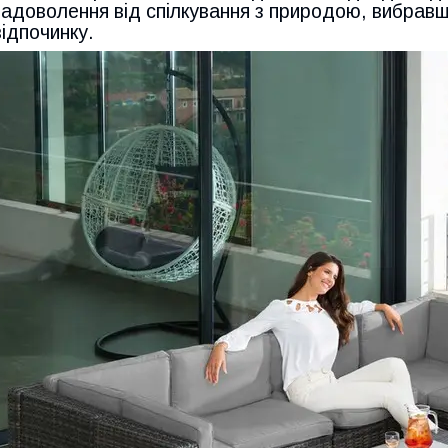
задоволення від спілкування з природою, вибравш
відпочинку.