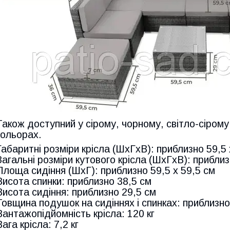
Також доступний у сірому, чорному, світло-сіром
кольорах.
Габаритні розміри крісла (ШxГxВ): приблизно 59,5 
Загальні розміри кутового крісла (ШxГxВ): приблиз
Площа сидіння (ШxГ): приблизно 59,5 x 59,5 см
Висота спинки: приблизно 38,5 см
Висота сидіння: приблизно 29,5 см
Товщина подушок на сидіннях і спинках: приблизно
Вантажопідйомність крісла: 120 кг
Вага крісла: 7,2 кг