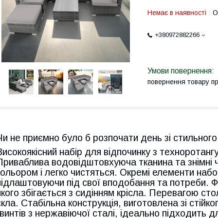
Немає в наявності
О
+380972882266
повернення товару п
Чи не приємно було б розпочати день зі стильного
Високоякісний набір для відпочинку з техноротанг
Приваблива водовідштовхуюча тканина та знімні 
кольором і легко чистяться. Окремі елементи набо
підлаштовуючи під свої вподобання та потреби. Ф
якого збігається з сидінням крісла. Перевагою сто
скла. Стабільна конструкція, виготовлена ​​зі стій
гвинтів з нержавіючої сталі, ідеально підходить д