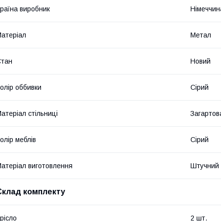
раїна виробник
Німеччин
атеріал
Метал
Стан
Новий
олір оббивки
Сірий
атеріал стільниці
Загартов
олір меблів
Сірий
атеріал виготовлення
Штучний 
Склад комплекту
рісло
2 шт.