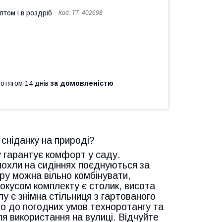
птом і в роздріб
Код:
TT- 402698
ротягом 14 днів
за домовленістю
 сніданку на природі?
у гарантує комфорт у саду.
чохли на сидіннях поєднуються за
ру можна вільно комбінувати,
окусом комплекту є столик, висота
лу є знімна стільниця з гартованого
кого до погодних умов техноротангу та
ля використання на вулиці. Відчуйте