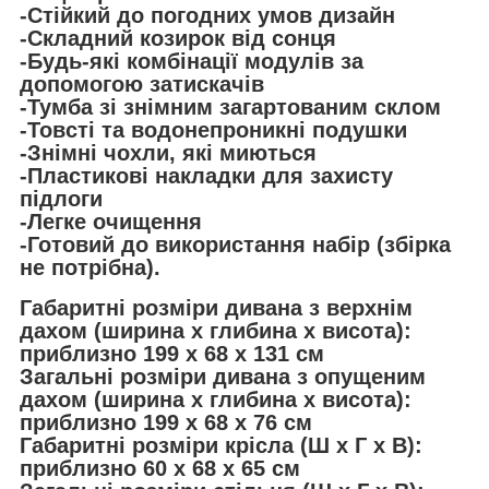
-Стійкий до погодних умов дизайн
-Складний козирок від сонця
-Будь-які комбінації модулів за
допомогою затискачів
-Тумба зі знімним загартованим склом
-Товсті та водонепроникні подушки
-Знімні чохли, які миються
-Пластикові накладки для захисту
підлоги
-Легке очищення
-Готовий до використання набір (збірка
не потрібна).
Габаритні розміри дивана з верхнім
дахом (ширина x глибина x висота):
приблизно 199 x 68 x 131 см
Загальні розміри дивана з опущеним
дахом (ширина x глибина x висота):
приблизно 199 x 68 x 76 см
Габаритні розміри крісла (Ш x Г x В):
приблизно 60 x 68 x 65 см