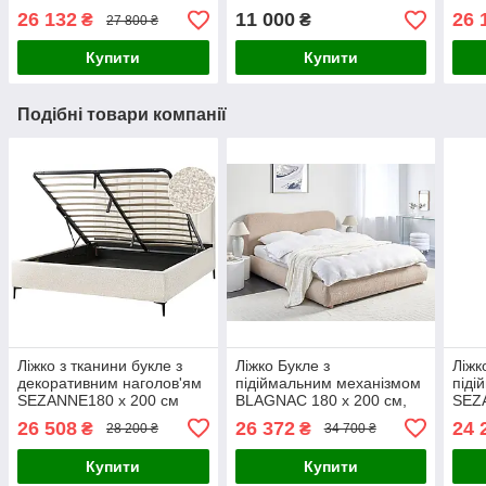
26 132
11 000
26 
₴
₴
27 800 ₴
Купити
Купити
Подібні товари компанії
Ліжко з тканини букле з
Ліжко Букле з
Ліжк
декоративним наголов'ям
підіймальним механізмом
піді
SEZANNE180 x 200 см
BLAGNAC 180 x 200 см,
SEZ
колір слонової кістки
бежевий колір
колі
26 508
26 372
24 
₴
₴
28 200 ₴
34 700 ₴
Купити
Купити