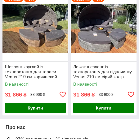
Шезлонг круглий із
Лежак шезлонг із
техноротанга для тераси
техноротангу для відпочинку
Venus 210 см коричневий
Venus 210 см сірий колір
колір
В наявності
В наявності
31 866
31 866
₴
₴
33 900 ₴
33 900 ₴
Купити
Купити
Про нас
97% позитивних з 126 відгуків за рік