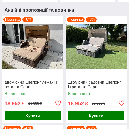
Акційні пропозиції та новинки
Новинка
–8%
Новинка
–8%
Двомісний шезлонг лежак із
Двомісний садовий шезлонг
ротанга Capri
із ротанга Capri
В наявності
В наявності
18 952
18 952
₴
₴
20 600 ₴
20 600 ₴
Купити
Купити
Новинка
–6%
Новинка
–6%