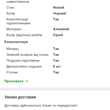
навантаження
Стан
Новий
Колір
Чорний
Комплектація
Так
підлокітниками
Матеріал
Алюміній
Колір (відтінок) меблів
Сірий
Комплектація
Матрац
Так
Знімний козирок від сонця
Так
Подушка-підголівник
Так
Декоративна подушка
5 шт.
Столик
Так
Приховати
Умови доставки
Доставка здійснюється тільки по передоплаті.