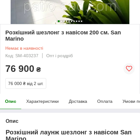
Розкішний шезлонг з навісом 200 см. San
Marino
Немає в наявності
Код: SM-403237
Опт і роздріб
76 900
₴
76 000 ₴
від 2 шт.
Опис
Характеристики
Доставка
Оплата
Умови п
Опис
Розкішний лаунж шезлонг з навісом San
Marino