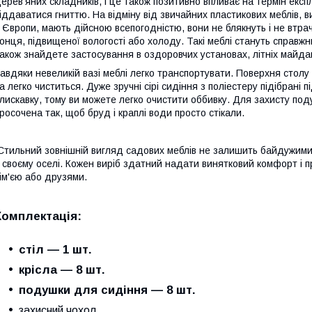
ерев'яних складників, і це також позитивно впливає на термін експ
іддаватися гниттю. На відміну від звичайних пластикових меблів,
 Європи, мають дійсною всепогодністю, вони не блякнуть і не втрач
онця, підвищеної вологості або холоду. Такі меблі стануть справж
акож знайдете застосування в оздоровчих установах, літніх майда
авдяки невеликій вазі меблі легко транспортувати. Поверхня стол
а легко чиститься. Дуже зручні сірі сидіння з поліестеру підібрані 
лискавку, тому ви можете легко очистити оббивку. Для захисту под
росочена так, щоб бруд і краплі води просто стікали.
тильний зовнішній вигляд садових меблів не залишить байдужими
 своєму оселі. Кожен виріб здатний надати винятковий комфорт і пр
ім'єю або друзями.
Комплектація
:
стіл — 1 шт.
крісла — 8 шт.
подушки для
сидіння — 8 шт.
захисний чохол