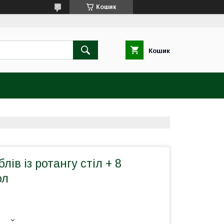
Кошик
Кошик
ів із ротангу стіл + 8
ол