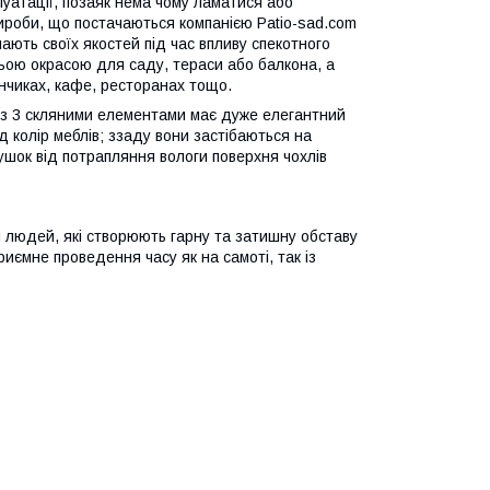
луатації, позаяк нема чому ламатися або
 вироби, що постачаються компанією
Patio
-
sad
.
com
ають своїх якостей під час впливу спекотного
ньою окрасою для саду, тераси або балкона, а
нчиках, кафе, ресторанах тощо.
у з 3 скляними елементами має дуже елегантний
під колір меблів; ззаду вони застібаються на
ушок від потрапляння вологи поверхня чохлів
 людей, які створюють гарну та затишну обставу
иємне проведення часу як на самоті, так із