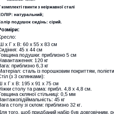
У комплекті гвинти з неіржавкої сталі
КОЛІР
:
натуральний;
Колір подушок сидінь: сірий.
Розміри:
Кресло:
Ш х Г х В: 60 х 55 х 83 см
Сидіння: 45 х 44 см
Товщина подушки: приблизно 5 см
Навантаження: 120 кг
Вага: приблизно 6,3 кг
Матеріал: сталь із порошковим покриттям, поліети
Стіл (з 3 склянками):
Ш х Г х В: 195 х 91 х 75 см
Ніжки столу та рама: прибл. 4,8 х 4,8 см.
Товщина скляної стільниці: 0,5 мм
Вантажопідіймальність: 45 кг
Вага столу зі склом: приблизно 32 кг.
Для того, щоб придбаний набір був довговічним,