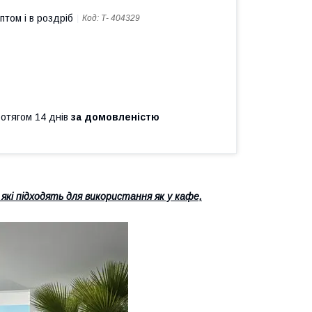
птом і в роздріб
Код:
Т- 404329
ротягом 14 днів
за домовленістю
які підходять для використання як у кафе,