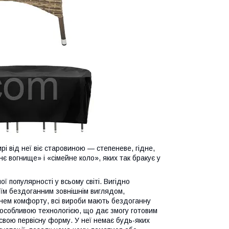
ирі від неї віє старовиною — степеневе, гідне,
 вогнище» і «сімейне коло», яких так бракує у
ї популярності у всьому світі. Вигідно
оїм бездоганним зовнішнім виглядом,
івнем комфорту, всі вироби мають бездоганну
 особливою технологією, що дає змогу готовим
свою первісну форму. У неї немає будь-яких