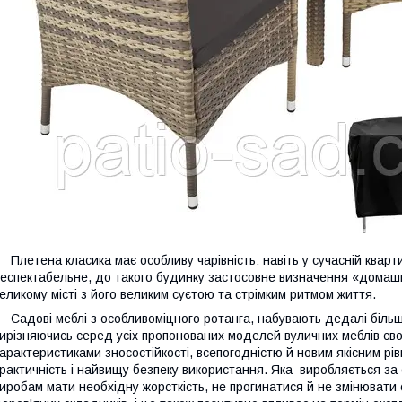
Плетена класика має особливу чарівність: навіть у сучасній кварт
еспектабельне, до такого будинку застосовне визначення «домашнє
еликому місті з його великим суєтою та стрімким ритмом життя.
Садові меблі з особливоміцного ротанга, набувають дедалі більшо
ирізняючись серед усіх пропонованих моделей вуличних меблів св
арактеристиками зносостійкості, всепогодністю й новим якісним р
рактичність і найвищу безпеку використання. Яка
виробляється за
иробам мати необхідну жорсткість, не прогинатися й не змінювати 