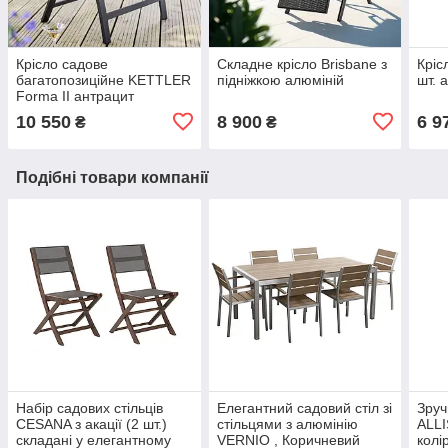
Крісло садове
Складне крісло Brisbane з
Кріс
багатопозиційне KETTLER
підніжкою алюміній
шт. 
Forma II антрацит
10 550
8 900
6 9
₴
₴
Подібні товари компанії
Набір садових стільців
Елегантний садовий стіл зі
Зруч
CESANA з акації (2 шт.)
стільцями з алюмінію
ALLI
складані у елегантному
VERNIO , Коричневий
колі