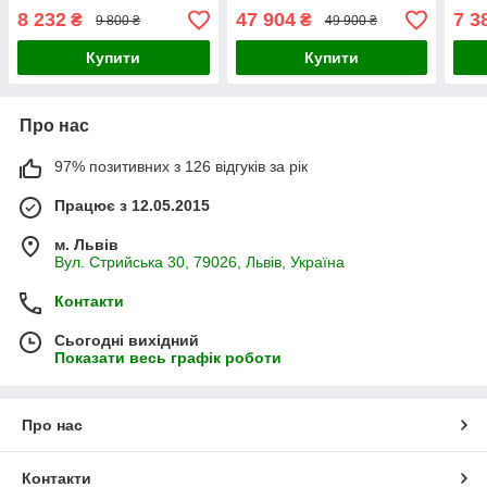
дизайні
колір
8 232
47 904
7 3
₴
₴
9 800 ₴
49 900 ₴
Купити
Купити
Про нас
97% позитивних з 126 відгуків за рік
Працює з 12.05.2015
м. Львів
Вул. Стрийська 30, 79026, Львів, Україна
Контакти
Сьогодні вихідний
Показати весь графік роботи
Про нас
Контакти