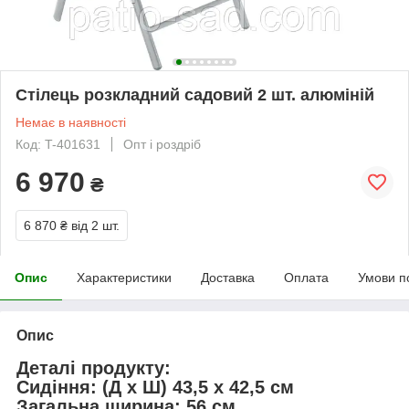
Стілець розкладний садовий 2 шт. алюміній
Немає в наявності
Код: T-401631
Опт і роздріб
6 970
₴
6 870 ₴
від 2 шт.
Опис
Характеристики
Доставка
Оплата
Умови п
Опис
Деталі продукту:
Сидіння: (Д x Ш) 43,5 x 42,5 см
Загальна ширина: 56 см