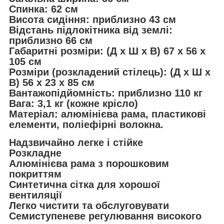
Спинка: 62 см
Висота сидіння: приблизно 43 см
Відстань підлокітника від землі:
приблизно 66 см
Габаритні розміри: (Д х Ш х В) 67 х 56 х
105 см
Розміри (розкладений стілець): (Д x Ш x
В) 56 x 23 x 85 см
Вантажопідйомність: приблизно 110 кг
Вага: 3,1 кг (кожне крісло)
Матеріал: алюмінієва рама, пластикові
елементи, поліефірні волокна.
Надзвичайно легке і стійке
Розкладне
Алюмінієва рама з порошковим
покриттям
Синтетична сітка для хорошої
вентиляції
Легко чистити та обслуговувати
Семиступеневе регулювання високого