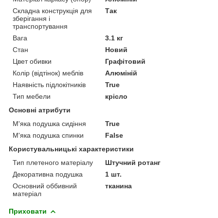
Складна конструкція для
Так
зберігання і
транспортування
Вага
3.1 кг
Стан
Новий
Цвет обивки
Графітовий
Колір (відтінок) меблів
Алюміній
Наявність підлокітників
True
Тип мебели
крісло
Основні атрибути
М'яка подушка сидіння
True
М'яка подушка спинки
False
Користувальницькі характеристики
Тип плетеного матеріалу
Штучний ротанг
Декоративна подушка
1 шт.
Основний оббивний
тканина
матеріал
Приховати