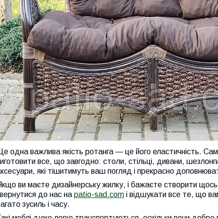
е одна важлива якість ротанга — це його еластичність. Саме
иготовити все, що завгодно: столи, стільці, дивани, шезлонги
ксесуари, які тішитимуть ваш погляд і прекрасно доповнюват
кщо ви маєте дизайнерську жилку, і бажаєте створити щось 
вернутися до нас на
patio-sad.com
і відшукати все те, що ва
агато зусиль і часу.
акі меблі дуже легко транспортуються, оскільки вони добре