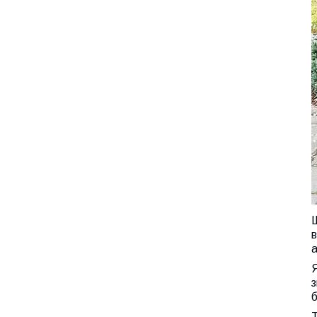
Щ
в
а
Я
з
б
Т