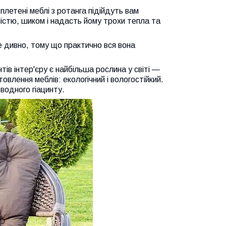
плетені меблі з ротанга підійдуть вам
ністю, шиком і надасть йому трохи тепла та
е дивно, тому що практично вся вона
ів інтер'єру є найбільша рослина у світі —
влення меблів: екологічний і вологостійкий.
водного гіацинту.