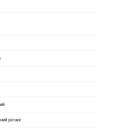
я
вий
ний ротанг