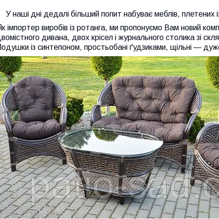
У наші дні дедалі більший попит набуває меблів, плетених і
к імпортер виробів із ротанга, ми пропонуємо Вам новий ком
вомістного дивана, двох крісел і журнального столика зі ск
одушки із синтепоном, простьобані ґудзиками, щільні — дуже