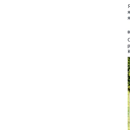
Я
я
я
М
в
О
р
К