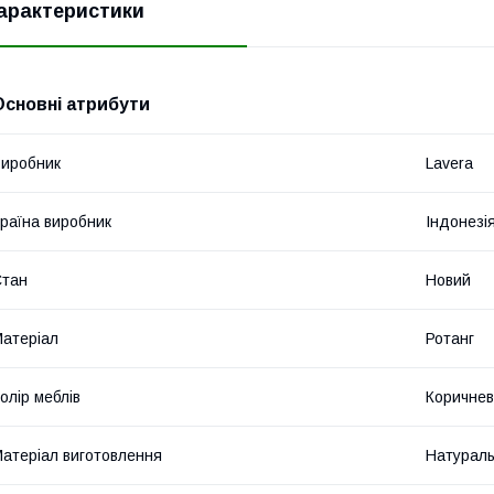
арактеристики
Основні атрибути
иробник
Lavera
раїна виробник
Індонезі
Стан
Новий
атеріал
Ротанг
олір меблів
Коричне
атеріал виготовлення
Натураль