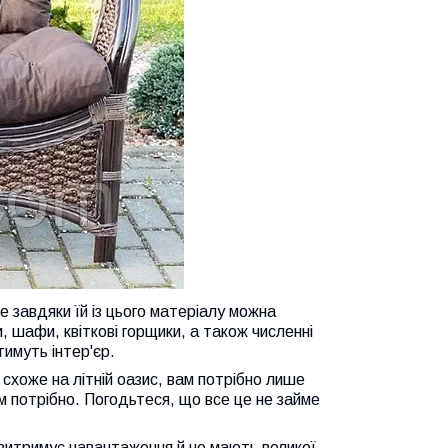
 завдяки їй із цього матеріалу можна
, шафи, квіткові горщики, а також численні
имуть інтер'єр.
схоже на літній оазис, вам потрібно лише
м потрібно. Погодьтеся, що все це не займе
 витримує навантаження й не мають великої