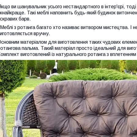
кщо ви шанувальник усього нестандартного в інтер'єрі, тоді 
кнайкраще. Такі меблі наповнить будь-який будинок витонче
скравих барв.
еблі з ротанга багато хто називає витвором мистецтва. І н
иготовляється вручну.
сновним матеріалом для виготовлення таких чудових елемент
отангова пальма. Такий матеріал просто ідеальний для вигото
омплект виготовлений із натурального ротанга з вплетенням 