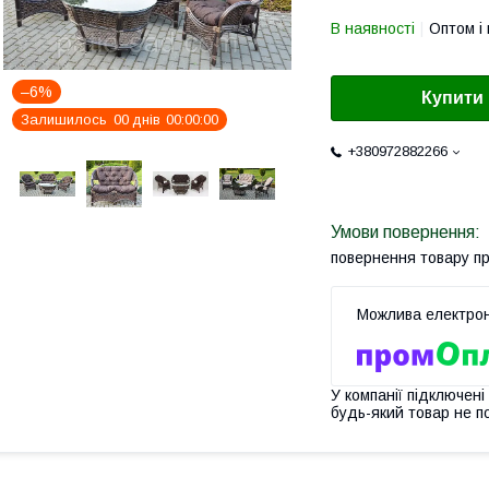
В наявності
Оптом і 
–6%
Купити
Залишилось
0
0
днів
0
0
0
0
0
0
+380972882266
повернення товару п
У компанії підключені
будь-який товар не п