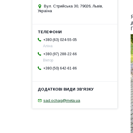
Вул. Стрийська 30, 79026, Львів,
Україна
Я
д
П
+380 (63) 024-55-05
Аліна
+380 (97) 288-22-66
Віктор
+380 (50) 642-61-86
sad.ochag@meta.ua