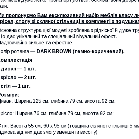
аги.
Ми пропонуємо Вам ексклюзивний набір меблів класу лю
крісел, столу зі скляної стільниці в комплекті з подушка
сновна структура цієї моделі зроблена з рідкісної й дуже тру
о дає унікальний та спеціальний візуальний ефект.
Надзвичайно сильне та ефектне.
Колір ротанга —
DARK BROWN (темно-коричневий).
Комплектація
- диван — 1 шт.
 крісло — 2 шт.
 стіл — 1 шт.
Розміри:
иван: Ширина 125 см, глибина 79 см, висота 92 см;
рісло: Ширина 76 см, глибина 79 см, висота 92 см
;
тіл: Висота 55 см, 60 х 95 см (товщина
скляної стільниці
5 мм
ідмова від них дає змогу зменшити висоту)