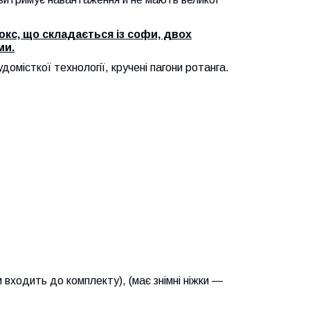
кс, що складається із софи, двох
ми.
домісткої технології, кручені пагони ротанга.
 входить до комплекту)
,
(має знімні ніжки —