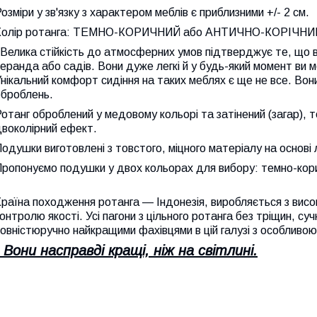
озміри у зв'язку з характером меблів є приблизними +/- 2 см.
Колір ротанга: ТЕМНО-КОРИЧНИЙ або АНТИЧНО-КОРІЧНИЙ 
Велика стійкість до атмосферних умов підтверджує те, що в
веранда або садів.
Вони дуже легкі й у будь-який момент ви м
нікальний комфорт сидіння на таких меблях є ще не все.
Вони
оброблень.
отанг оброблений у медовому кольорі та затінений (загар)
двоколірний ефект.
одушки виготовлені з товстого, міцного матеріалу на основі 
ропонуємо подушки у двох кольорах для вибору: темно-корич
раїна походження ротанга — Індонезія, виробляється з висо
контролю якості.
Усі пагони з цільного ротанга без тріщин, су
овністюручно найкращими фахівцями в цій галузі з особливою
Вони насправді кращі, ніж на світлині.