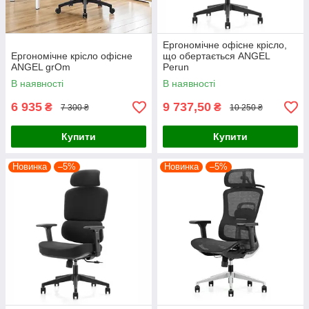
Ергономічне офісне крісло,
Ергономічне крісло офісне
що обертається ANGEL
ANGEL grOm
Perun
В наявності
В наявності
6 935
9 737,50
₴
₴
7 300 ₴
10 250 ₴
Купити
Купити
Новинка
–5%
Новинка
–5%