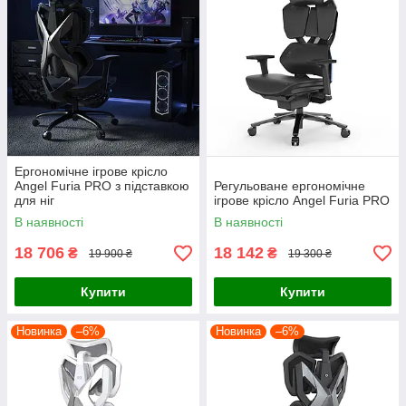
Ергономічне ігрове крісло
Angel Furia PRO з підставкою
Регульоване ергономічне
для ніг
ігрове крісло Angel Furia PRO
В наявності
В наявності
18 706
18 142
₴
₴
19 900 ₴
19 300 ₴
Купити
Купити
Новинка
–6%
Новинка
–6%