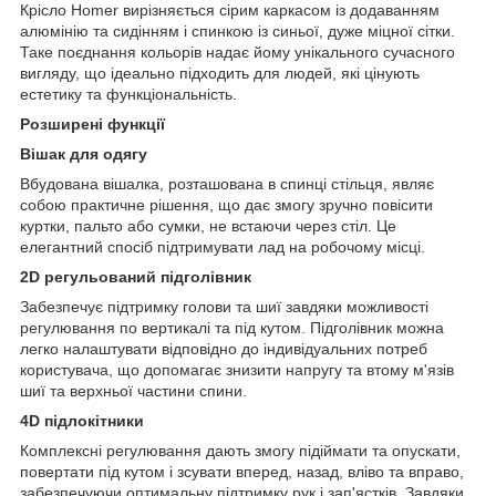
Крісло Homer вирізняється сірим каркасом із додаванням
алюмінію та сидінням і спинкою із синьої, дуже міцної сітки.
Таке поєднання кольорів надає йому унікального сучасного
вигляду, що ідеально підходить для людей, які цінують
естетику та функціональність.
Розширені функції
Вішак для одягу
Вбудована вішалка, розташована в спинці стільця, являє
собою практичне рішення, що дає змогу зручно повісити
куртки, пальто або сумки, не встаючи через стіл.
Це
елегантний спосіб підтримувати лад на робочому місці.
2D регульований підголівник
Забезпечує підтримку голови та шиї завдяки можливості
регулювання по вертикалі та під кутом.
Підголівник можна
легко налаштувати відповідно до індивідуальних потреб
користувача, що допомагає знизити напругу та втому м'язів
шиї та верхньої частини спини.
4D підлокітники
Комплексні регулювання дають змогу підіймати та опускати,
повертати під кутом і зсувати вперед, назад, вліво та вправо,
забезпечуючи оптимальну підтримку рук і зап'ястків.
Завдяки