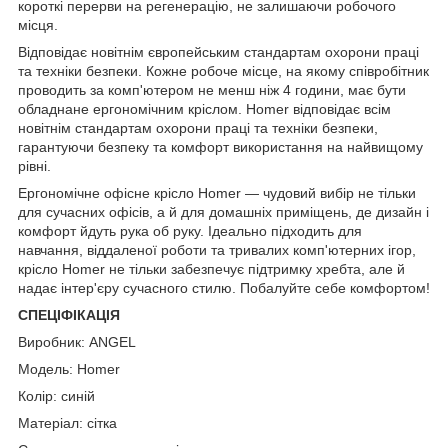
короткі перерви на регенерацію, не залишаючи робочого
місця.
Відповідає новітнім європейським стандартам охорони праці
та техніки безпеки.
Кожне робоче місце, на якому співробітник
проводить за комп'ютером не менш ніж 4 години, має бути
обладнане ергономічним кріслом.
Homer відповідає всім
новітнім стандартам охорони праці та техніки безпеки,
гарантуючи безпеку та комфорт використання на найвищому
рівні.
Ергономічне офісне крісло Homer
— чудовий вибір не тільки
для сучасних офісів, а й для домашніх приміщень, де дизайн і
комфорт йдуть рука об руку.
Ідеально підходить для
навчання, віддаленої роботи та тривалих комп'ютерних ігор,
крісло Homer не тільки забезпечує підтримку хребта, але й
надає інтер'єру сучасного стилю.
Побалуйте себе комфортом!
СПЕЦІФІКАЦІЯ
Виробник: ANGEL
Модель: Homer
Колір: синій
Матеріал: сітка