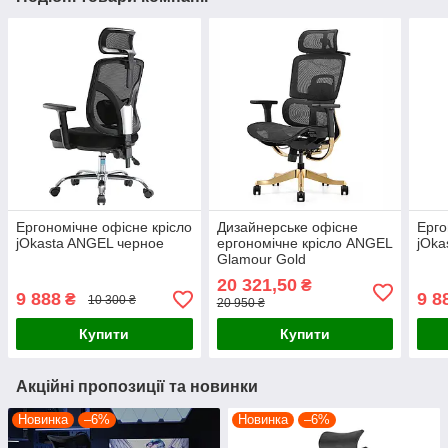
Ергономічне офісне крісло
Дизайнерське офісне
Ерго
jOkasta ANGEL черное
ергономічне крісло ANGEL
jOka
Glamour Gold
20 321,50
₴
9 888
9 8
₴
10 300 ₴
20 950 ₴
Купити
Купити
Акційні пропозиції та новинки
Новинка
–6%
Новинка
–6%