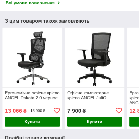
Всі умови повернення
З цим товаром також замовляють
Ергономічне офісне крісло
Офісне компютерне
Ерго
ANGEL Dakota 2.0 черное
крісло ANGEL JuliO
крісл
ANG
13 066
7 900
12 
₴
₴
13 900 ₴
Купити
Купити
Подібні товари компанії