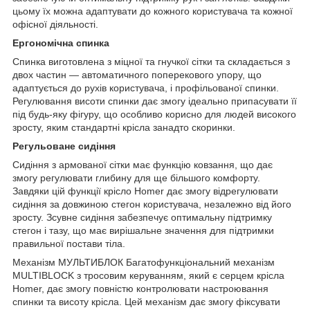
цьому їх можна адаптувати до кожного користувача та кожної
офісної діяльності.
Ергономічна спинка
Спинка виготовлена з міцної та гнучкої сітки та складається з
двох частин — автоматичного поперекового упору, що
адаптується до рухів користувача, і профільованої спинки.
Регулювання висоти спинки дає змогу ідеально припасувати її
під будь-яку фігуру, що особливо корисно для людей високого
зросту, яким стандартні крісла занадто скоринки.
Регульоване сидіння
Сидіння з армованої сітки має функцію ковзання, що дає
змогу регулювати глибину для ще більшого комфорту.
Завдяки цій функції крісло Homer дає змогу відрегулювати
сидіння за довжиною стегон користувача, незалежно від його
зросту.
Зсувне сидіння забезпечує оптимальну підтримку
стегон і тазу, що має вирішальне значення для підтримки
правильної постави тіла.
Механізм МУЛЬТИБЛОК
Багатофункціональний механізм
MULTIBLOCK з тросовим керуванням, який є серцем крісла
Homer, дає змогу повністю контролювати настроювання
спинки та висоту крісла.
Цей механізм дає змогу фіксувати