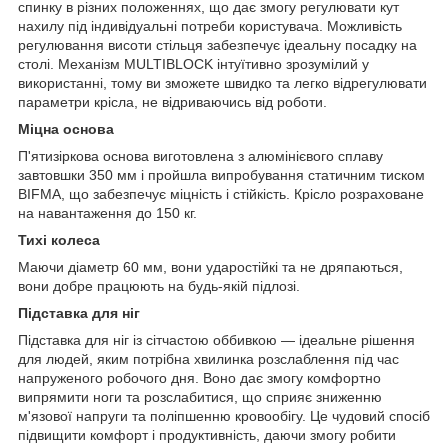
спинку в різних положеннях, що дає змогу регулювати кут
нахилу під індивідуальні потреби користувача.
Можливість
регулювання висоти стільця забезпечує ідеальну посадку на
столі.
Механізм MULTIBLOCK інтуїтивно зрозумілий у
використанні, тому ви зможете швидко та легко відрегулювати
параметри крісла, не відриваючись від роботи.
Міцна основа
П'ятизіркова основа виготовлена з алюмінієвого сплаву
завтовшки 350 мм і пройшла випробування статичним тиском
BIFMA, що забезпечує міцність і стійкість.
Крісло розраховане
на навантаження до 150 кг.
Тихі колеса
Маючи діаметр 60 мм, вони ударостійкі та не дряпаються,
вони добре працюють на будь-якій підлозі.
Підставка для ніг
Підставка для ніг із сітчастою оббивкою — ідеальне рішення
для людей, яким потрібна хвилинка розслаблення під час
напруженого робочого дня.
Воно дає змогу комфортно
випрямити ноги та розслабитися, що сприяє зниженню
м'язової напруги та поліпшенню кровообігу.
Це чудовий спосіб
підвищити комфорт і продуктивність, даючи змогу робити