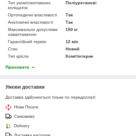
Тип укомплектованих
Поліуретанові
коліщаток
Ортопедичні властивості
Так
Анатомічні властивості
Так
Максимально допустиме
150 кг
навантаження
Гарантійний термін
12 міс
Стан
Новий
Тип крісла
Комп'ютерне
Приховати
Умови доставки
Доставка здійснюється тільки по передоплаті.
Нова Пошта
Самовивіз
Delivery
Доставка кур'єром