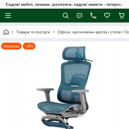
Садові меблі, лежаки, шезлонги, садові намети - інтернет-м
Товари тк послуги
Офісні, ергономічні крісла і столи 
Новинка
–3%