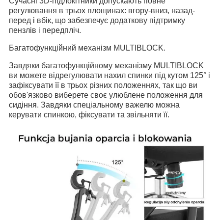
Сучасні 3D-підлокітники допускають повне
регулювання в трьох площинах: вгору-вниз, назад-
перед і вбік, що забезпечує додаткову підтримку
пензлів і передпліч.
Багатофункційний механізм MULTIBLOCK.
Завдяки багатофункційному механізму MULTIBLOCK
ви можете відрегулювати нахил спинки під кутом 125° і
зафіксувати її в трьох різних положеннях, так що ви
обов'язково виберете своє улюблене положення для
сидіння.
Завдяки спеціальному важелю можна
керувати спинкою, фіксувати та звільняти її.