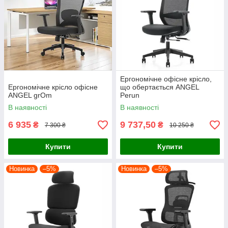
Ергономічне офісне крісло,
Ергономічне крісло офісне
що обертається ANGEL
ANGEL grOm
Perun
В наявності
В наявності
6 935
9 737,50
₴
₴
7 300 ₴
10 250 ₴
Купити
Купити
Новинка
–5%
Новинка
–5%