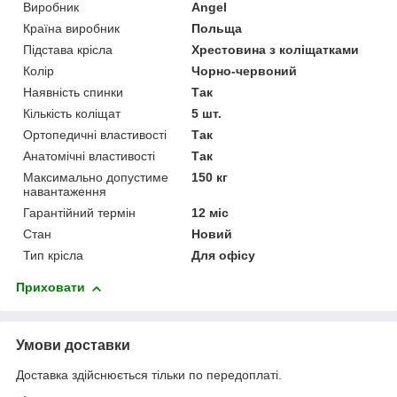
Виробник
Angel
Країна виробник
Польща
Підстава крісла
Хрестовина з коліщатками
Колір
Чорно-червоний
Наявність спинки
Так
Кількість коліщат
5 шт.
Ортопедичні властивості
Так
Анатомічні властивості
Так
Максимально допустиме
150 кг
навантаження
Гарантійний термін
12 міс
Стан
Новий
Тип крісла
Для офісу
Приховати
Умови доставки
Доставка здійснюється тільки по передоплаті.