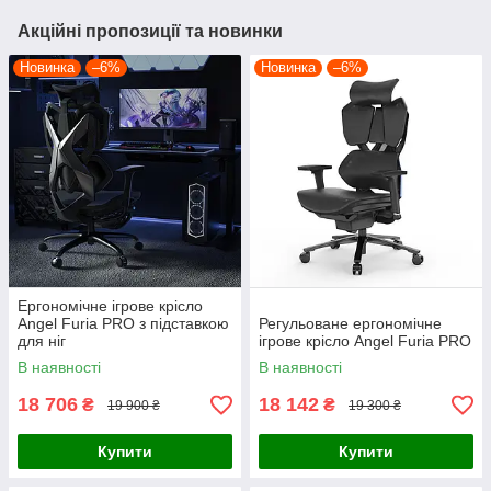
Акційні пропозиції та новинки
Новинка
–6%
Новинка
–6%
Ергономічне ігрове крісло
Angel Furia PRO з підставкою
Регульоване ергономічне
для ніг
ігрове крісло Angel Furia PRO
В наявності
В наявності
18 706
18 142
₴
₴
19 900 ₴
19 300 ₴
Купити
Купити