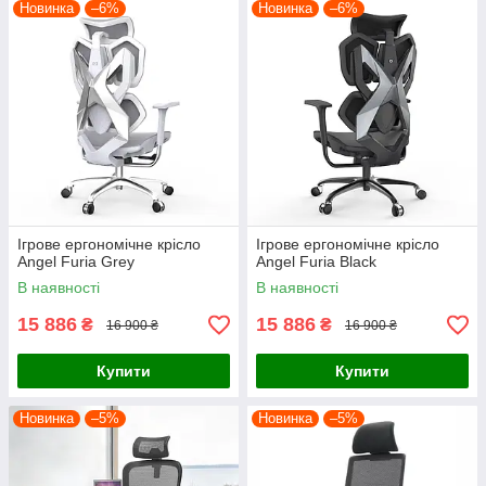
Новинка
–6%
Новинка
–6%
Ігрове ергономічне крісло
Ігрове ергономічне крісло
Angel Furia Grey
Angel Furia Black
В наявності
В наявності
15 886
15 886
₴
₴
16 900 ₴
16 900 ₴
Купити
Купити
Новинка
–5%
Новинка
–5%