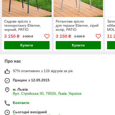
Садове крісло з
Ротангове крісло
Зати
техноротангу Etienne,
для тераси Etienne, сірий
обби
чорний, PATIO
колір, PATIO
MOLL
слон
3 150
3 150
11 
₴
₴
3 500 ₴
3 500 ₴
Купити
Купити
Про нас
97% позитивних з 126 відгуків за рік
Працює з 12.05.2015
м. Львів
Вул. Стрийська 30, 79026, Львів, Україна
Контакти
Сьогодні вихідний