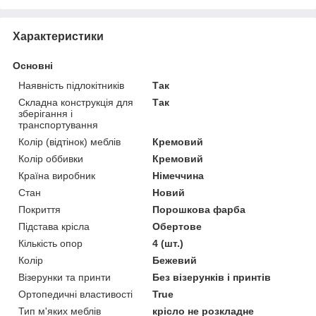
Характеристики
Основні
Наявність підлокітників
Так
Складна конструкція для
Так
зберігання і
транспортування
Колір (відтінок) меблів
Кремовий
Колір оббивки
Кремовий
Країна виробник
Німеччина
Стан
Новий
Покриття
Порошкова фарба
Підстава крісла
Обертове
Кількість опор
4 (шт.)
Колір
Бежевий
Візерунки та принти
Без візерунків і принтів
Ортопедичні властивості
True
Тип м'яких меблів
крісло не розкладне