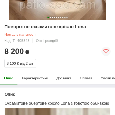
Поворотне оксамитове крісло Lona
Немає в наявності
Код: Т- 405343
Опт і роздріб
8 200
₴
8 100 ₴
від 2 шт.
Опис
Характеристики
Доставка
Оплата
Умови п
Опис
Оксамитове обертове крісло Lona з товстою оббивкою