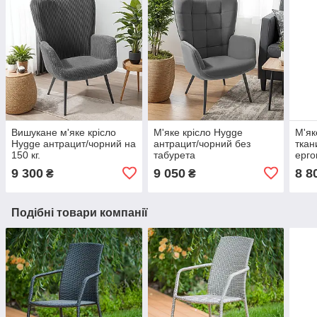
Вишукане м'яке крісло
М'яке крісло Hygge
М'як
Hygge антрацит/чорний на
антрацит/чорний без
ткан
150 кг.
табурета
ерго
9 300
9 050
8 8
₴
₴
Подібні товари компанії