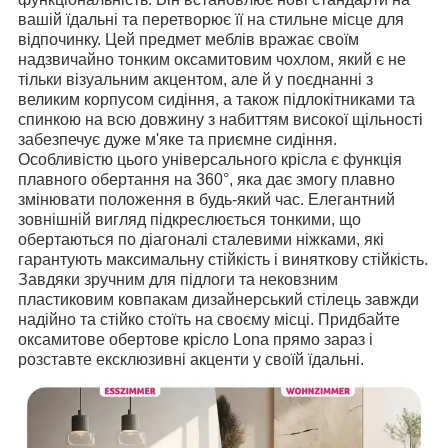
вашій їдальні та перетворює її на стильне місце для
відпочинку.
Цей предмет меблів вражає своїм
надзвичайно тонким оксамитовим чохлом, який є не
тільки візуальним акцентом, але й у поєднанні з
великим корпусом сидіння, а також підлокітниками та
спинкою на всю довжину з набиттям високої щільності
забезпечує дуже м'яке та приємне сидіння.
Особливістю цього універсального крісла є функція
плавного обертання на 360°, яка дає змогу плавно
змінювати положення в будь-який час.
Елегантний
зовнішній вигляд підкреслюється тонкими, що
обертаються по діагоналі сталевими ніжками, які
гарантують максимальну стійкість і виняткову стійкість.
Завдяки зручним для підлоги та нековзним
пластиковим ковпакам дизайнерський стілець завжди
надійно та стійко стоїть на своєму місці.
Придбайте
оксамитове обертове крісло Lona прямо зараз і
розставте ексклюзивні акценти у своїй їдальні.