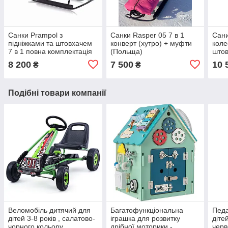
Санки Prampol з
Санки Rasper 05 7 в 1
Сани
підніжками та штовхачем
конверт (хутро) + муфти
коле
7 в 1 повна комплектація
(Польща)
штов
(Польща)
Delu
8 200
7 500
10 
₴
₴
Подібні товари компанії
Веломобіль дитячий для
Багатофункціональна
Пед
дітей 3-8 років , салатово-
іграшка для розвитку
діте
чорного кольору
дрібної моторики -
черв