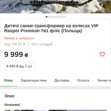
Дитячі санки-трансформер на колесах VIP
Rasper Premium 7в1 фліс (Польща)
Немає в наявності
Код: СP-21 K
Опт і роздріб
9 999
₴
9 899 ₴
від 2 шт.
Опис
Характеристики
Доставка
Оплата
Умови п
Опис
Новинка!