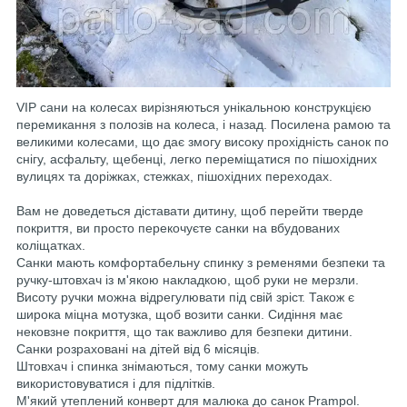
VIP сани на колесах вирізняються унікальною конструкцією
перемикання з полозів на колеса, і назад. Посилена рамою та
великими колесами, що дає змогу високу прохідність санок по
снігу, асфальту, щебенці, легко переміщатися по пішохідних
вулицях та доріжках, стежках, пішохідних переходах.
Вам не доведеться діставати дитину, щоб перейти тверде
покриття, ви просто перекочуєте санки на вбудованих
коліщатках.
Санки мають комфортабельну спинку з ременями безпеки та
ручку-штовхач із м'якою накладкою, щоб руки не мерзли.
Висоту ручки можна відрегулювати під свій зріст. Також є
широка міцна мотузка, щоб возити санки. Сидіння має
нековзне покриття, що так важливо для безпеки дитини.
Санки розраховані на дітей від 6 місяців.
Штовхач і спинка знімаються, тому санки можуть
використовуватися і для підлітків.
М'який утеплений конверт для малюка до санок Prampol.