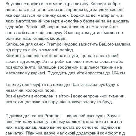
Внутрішнє покриття з овчини зігріє дитину. Конверт добре
лягає на санки та не сповзає в процесі їзди завдяки кишені,
яка одягається на спинку санок. Водночас всі матеріали, з
яких виготовлений конверт, екологічно безпечні та не шкодять
здоров'ю. Зовнішній шар щільної тканини не ковзає й не
сповзає із санок під час руху. З конвертом дитині можна не
боятися найлютніших морозів.
Капюшон для санок Prampol чудово захистить Вашого малюка
від вітру та снігу в зимовий період.
Козирок капюшона можна натягнути, що дає додатковий
захист від холоду. За потреби капюшон можна скласти або
повністю зняти. Капюшон зроблений зі щільної тканини на
металевому каркасі. Підходить для дітей зростом до 104 см.
Теплі хутряні муфти на флісі для батьківських рук будуть
незамінні холодної пори.
Зовні муфти виготовлені з вітро- і водонепроникної тканини,
яка захищає руки від вітру, відштовхує вологу та бруд.
Підніжки для санок Prampol — корисний аксесуар. Зручні
підніжки дадуть змогу вашому малюкові поставити ноги на
них, наприклад, якщо він не дістає до основної підніжки в
санчатах. Підніжка дарує малюкові додатковий комфорт під