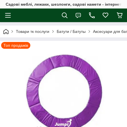
Садові меблі, лежаки, шезлонги, садові намети - інтернет-м
Товари тк послуги
Батути / Батуты
Аксесуари для бат
Топ продажів