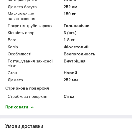
Діаметр батута
252 см
Максимальне
150 кг
навантаження
Покриття труби каркаса
Гальванічне
Кількість опор
3 (шт.)
Вага
1.8 кг
Колір
Фіолетовий
Особливості
Всепогодность
Розташування захисної
Внутрішня
сітки
Стан
Новий
Діаметр
252 мм
Стрибкова поверхня
Стрибкова поверхня
Сітка
Приховати
Умови доставки