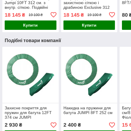
Jumpi 10FT 312 см. з
захистною сіткою і
8FT/
внутр. сіткою. Подвійні
драбиною Exclusive 312
ноги!
см. 10FT
18 145
18 145
80
₴
₴
19 100 ₴
19 100 ₴
Купити
Купити
Подібні товари компанії
Захисне покриття для
Накидка на пружини для
Бату
пружин для батута 12FT
батута JUMPI 8FT 252 см
см/8
374 см JUMPI
Фіол
сітк
2 930
2 400
15 
₴
₴