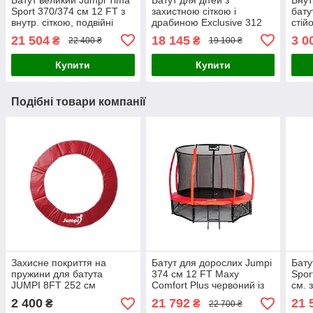
Sport 370/374 см 12 FT з
захистною сіткою і
бату
внутр. сіткою, подвійні
драбиною Exclusive 312
стій
ноги + чохол!
см. 10FT
21 504
18 145
3 0
₴
₴
22 400 ₴
19 100 ₴
Купити
Купити
Подібні товари компанії
Захисне покриття на
Батут для дорослих Jumpi
Бату
пружини для батута
374 см 12 FT Maxy
Spor
JUMPI 8FT 252 см
Comfort Plus червоний із
см. 
внутрішньою сіткою
2 400
21 792
21 
₴
₴
22 700 ₴