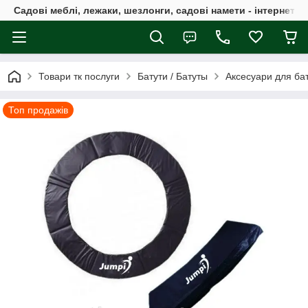
Садові меблі, лежаки, шезлонги, садові намети - інтернет-м
Товари тк послуги
Батути / Батуты
Аксесуари для бат
Топ продажів