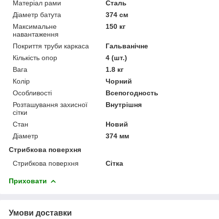
Матеріал рами
Сталь
Діаметр батута
374 см
Максимальне
150 кг
навантаження
Покриття труби каркаса
Гальванічне
Кількість опор
4 (шт.)
Вага
1.8 кг
Колір
Чорний
Особливості
Всепогодность
Розташування захисної
Внутрішня
сітки
Стан
Новий
Діаметр
374 мм
Стрибкова поверхня
Стрибкова поверхня
Сітка
Приховати
Умови доставки