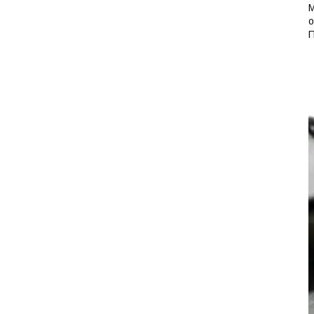
М
о
П