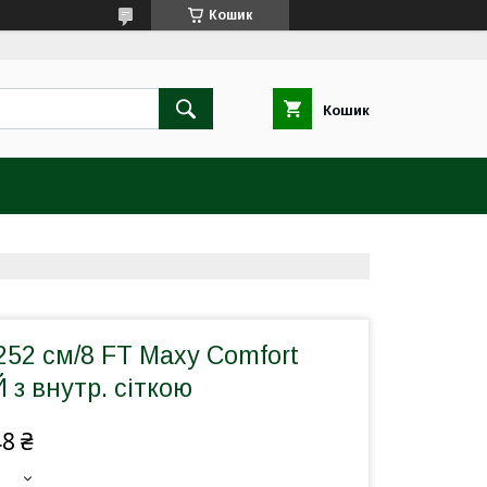
Кошик
Кошик
252 см/8 FT Maxy Comfort
з внутр. сіткою
48 ₴