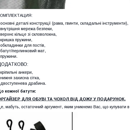
КОМПЛЕКТАЦИЯ:
 основні деталі конструкції (рама, гвинти, складальні інструменти),
 внутрішня мережа безпеки,
 верхнє кільце зі скловолокна,
 кришка пружини,
 обкладинки для постів,
 батут/перлинковий мат,
 пружини.
ДОДАТКОВО:
 кріпильні анкери,
 нижня захисна сітка,
 двоступенева драбина.
о кожної батути:
ОРГАЙЗЕР ДЛЯ ОБУВІ ТА ЧОХОЛ ВІД ДОЖУ У ПОДАРУНОК.
е, мабуть, остаточний аргумент, яким уникнемо Вас, що купувати в 