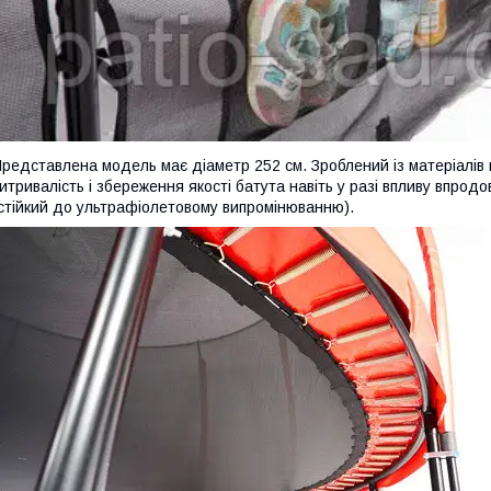
редставлена модель має діаметр 252 см. Зроблений із матеріалів
итривалість і збереження якості батута навіть у разі впливу впрод
стійкий до ультрафіолетовому випромінюванню).