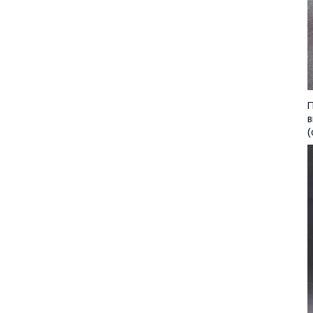
П
в
(