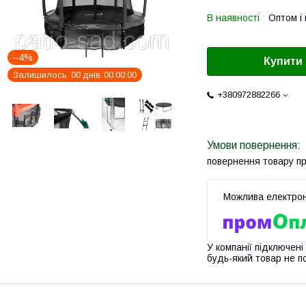
В наявності
Оптом і 
–4%
Купити
Залишилось
0
0
днів
0
0
0
0
0
0
+380972882266
повернення товару п
У компанії підключені
будь-який товар не п