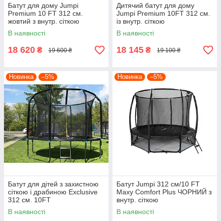
Батут для дому Jumpi
Дитячий батут для дому
Premium 10 FT 312 см.
Jumpi Premium 10FT 312 см.
жовтий з внутр. сіткою
із внутр. сіткою
В наявності
В наявності
18 620
18 145
₴
₴
19 600 ₴
19 100 ₴
Новинка
–5%
Новинка
–5%
Батут для дітей з захистною
Батут Jumpi 312 см/10 FT
сіткою і драбиною Exclusive
Maxy Comfort Plus ЧОРНИЙ з
312 см. 10FT
внутр. сіткою
В наявності
В наявності