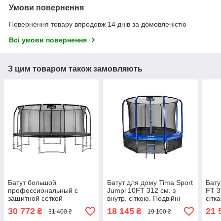
Умови повернення
Повернення товару впродовж 14 днів за домовленістю
Всі умови повернення
З цим товаром також замовляють
Батут большой
Батут для дому Tima Sport
Бату
профессиональный с
Jumpi 10FT 312 см. з
FT 3
защитной сеткой
внутр. сіткою. Подвійні
сітка
диаметром 490 см Jumpi
ноги!
30 772
18 145
21 
₴
₴
31 400 ₴
19 100 ₴
Tima Sport 16 FT