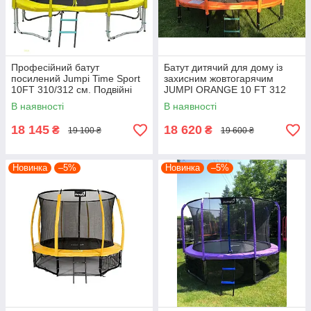
Професійний батут
Батут дитячий для дому із
посилений Jumpi Time Sport
захисним жовтогарячим
10FT 310/312 см. Подвійні
JUMPI ORANGE 10 FT 312
ноги!
см. + подарунок!
В наявності
В наявності
18 145
18 620
₴
₴
19 100 ₴
19 600 ₴
Новинка
–5%
Новинка
–5%