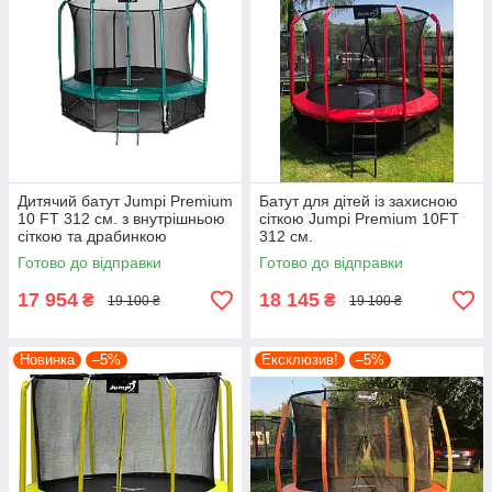
Дитячий батут Jumpi Premium
Батут для дітей із захисною
10 FT 312 см. з внутрішньою
сіткою Jumpi Premium 10FT
сіткою та драбинкою
312 см.
Готово до відправки
Готово до відправки
17 954
18 145
₴
₴
19 100 ₴
19 100 ₴
Новинка
–5%
Ексклюзив!
–5%