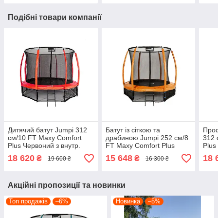
Подібні товари компанії
Дитячий батут Jumpi 312
Батут із сіткою та
Проф
см/10 FT Maxy Comfort
драбиною Jumpi 252 см/8
312 
Plus Червоний з внутр.
FT Maxy Comfort Plus
Plus
сіткою
Жовтогарячий з внутр.
внут
18 620
15 648
18 
₴
₴
19 600 ₴
16 300 ₴
сіткою
Акційні пропозиції та новинки
Топ продажів
–6%
Новинка
–5%