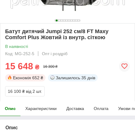
Батут дитячий Jumpi 252 см/8 FT Maxy
Comfort Plus Жовтий із внутр. сіткою
В наявності
Код: MG-252-5
Опт і роздріб
15 648
₴
16 300 ₴
Економія
652 ₴
Залишилось
35 днів
16 100 ₴
від 2 шт.
Опис
Характеристики
Доставка
Оплата
Умови п
Опис