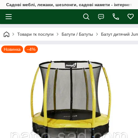
Садові меблі, лежаки, шезлонги, садові намети - інтернет-м
Товари тк послуги
Батути / Батуты
Батут дитячий Jum
Новинка
–4%