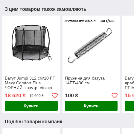
З цим товаром також замовляють
Батут Jumpi 312 см/10 FT
Пружина для батута
Бату
Maxy Comfort Plus
14FT/430 см.
драб
ЧОРНИЙ з внутр. сіткою
FT M
Жовт
18 620
100
15 
₴
₴
19 600 ₴
сітк
Купити
Купити
Подібні товари компанії