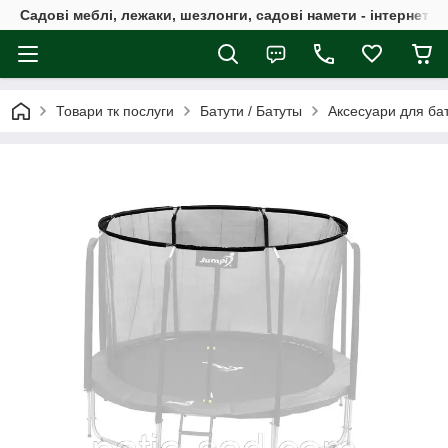
Садові меблі, лежаки, шезлонги, садові намети - інтернет-м
Товари тк послуги
Батути / Батуты
Аксесуари для бат