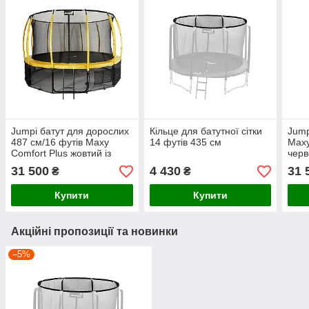
Jumpi батут для дорослих
Кільце для батутної сітки
Jump
487 см/16 футів Maxy
14 футів 435 см
Maxy
Comfort Plus жовтий із
черв
внутрішньою сіткою
сітк
31 500
4 430
31 
₴
₴
Купити
Купити
Акційні пропозиції та новинки
–5%