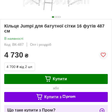
Кільце Jumpi для батутної сітки 16 футів 487
см
В наявності
Код: ВК-487
Опт і роздріб
4 730
₴
4 700 ₴
від 2 шт.
Купити
або
Купити з
Що таке купити з Пром?