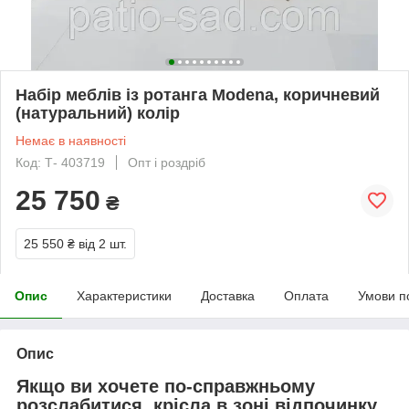
Набір меблів із ротанга Modena, коричневий
(натуральний) колір
Немає в наявності
Код: Т- 403719
Опт і роздріб
25 750
₴
25 550 ₴
від 2 шт.
Опис
Характеристики
Доставка
Оплата
Умови п
Опис
Якщо ви хочете по-справжньому
розслабитися, крісла в зоні відпочинку