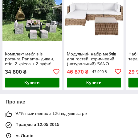
Комплект меблів із
Модульний набір меблів
Набі
ротанга Panama- диван,
для гостей, коричневий
тера
стіл, 2 крісла + 2 пуфи!
(натуральний) SANO
34 800
46 870
29 
₴
₴
47 900 ₴
Купити
Купити
Про нас
97% позитивних з 126 відгуків за рік
Працює з 12.05.2015
м. Львів