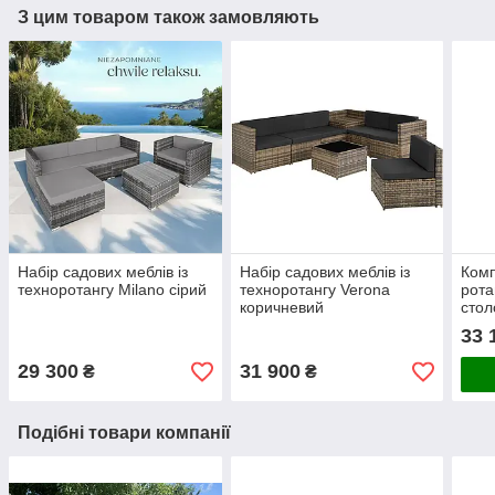
З цим товаром також замовляють
Набір садових меблів із
Набір садових меблів із
Комп
техноротангу Milano сірий
техноротангу Verona
рота
коричневий
стол
33 
29 300
31 900
₴
₴
Подібні товари компанії