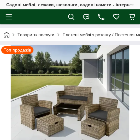
Садові меблі, лежаки, шезлонги, садові намети - інтернет-м
Товари тк послуги
Плетені меблі з ротангу / Плетеная м
Топ продажів