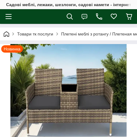
Садові меблі, лежаки, шезлонги, садові намети - інтернет-м
Товари тк послуги
Плетені меблі з ротангу / Плетеная м
Новинка