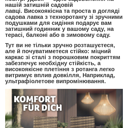
нашій затишній садовій
лавці. Високоякісна та проста в догляді
садова лавка з техноротангу зі зручними
подушками для сидіння подарує вам
затишний годинник у вашому саду, на
терасі, балконі або в зимовому саду.
Тут ви не тільки зручно розташуєтеся,
але й почуватиметеся стійко: міцний
каркас зі сталі з порошковим покриттям
забезпечує необхідну стійкість, а
високоякісне плетіння з ротанга легко
витримує вплив довкілля, Наприклад,
ультрафіолетове випромінювання.