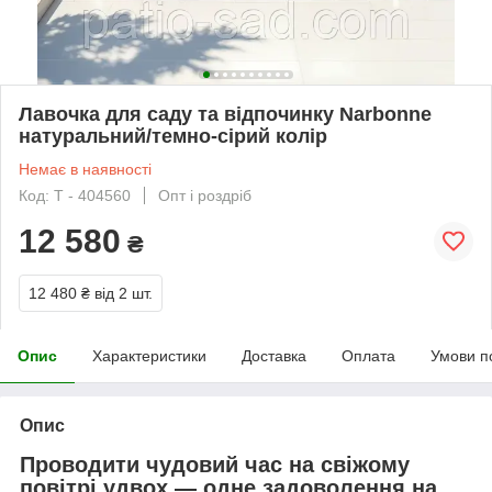
Лавочка для саду та відпочинку Narbonne
натуральний/темно-сірий колір
Немає в наявності
Код: Т - 404560
Опт і роздріб
12 580
₴
12 480 ₴
від 2 шт.
Опис
Характеристики
Доставка
Оплата
Умови п
Опис
Проводити чудовий час на свіжому
повітрі удвох — одне задоволення на