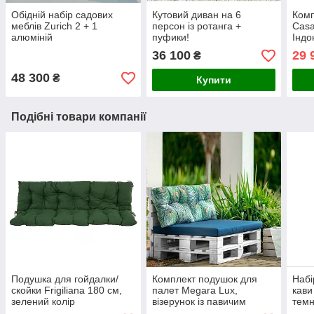
Обідній набір садових
Кутовий диван на 6
Комп
меблів Zurich 2 + 1
персон із ротанга +
Casa
алюміній
пуфики!
Індо
36 100
29 
₴
48 300
₴
Купити
Подібні товари компанії
Подушка для гойдалки/
Комплект подушок для
Набі
скойки Frigiliana 180 см,
палет Megara Lux,
кави
зелений колір
візерунок із павичим
темн
пером