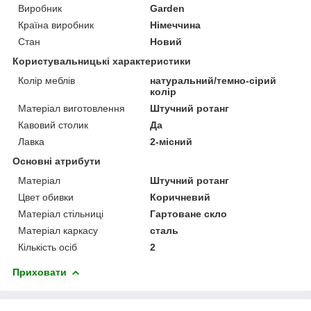
Виробник
Garden
Країна виробник
Німеччина
Стан
Новий
Користувальницькі характеристики
Колір меблів
натуральний/темно-сірий
колір
Матеріал виготовлення
Штучний ротанг
Кавовий столик
Да
Лавка
2-місний
Основні атрибути
Матеріал
Штучний ротанг
Цвет обивки
Коричневий
Матеріал стільниці
Гартоване скло
Матеріал каркасу
сталь
Кількість осіб
2
Приховати