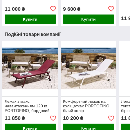
11 000
9 600
₴
₴
11 
Купити
Купити
Подібні товари компанії
Лежак з макс.
Комфортний лежак на
Лежа
навантаженням 120 кг
коліщатках PORTOFINO,
тек
PORTOFINO, бордовий
білий колір
бірю
колір
11 850
10 200
11 
₴
₴
Купити
Купити