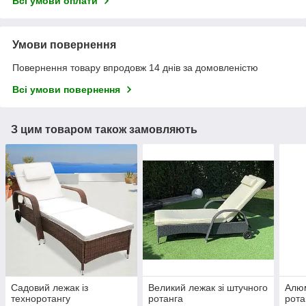
Всі умови оплати
Умови повернення
Повернення товару впродовж 14 днів за домовленістю
Всі умови повернення
З цим товаром також замовляють
Садовий лежак із
Великий лежак зі штучного
Алюм
техноротангу
ротанга
рота