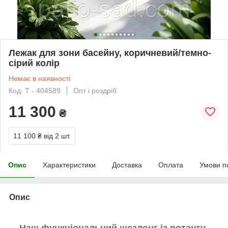
Лежак для зони басейну, коричневий/темно-
сірий колір
Немає в наявності
Код: T - 404589
Опт і роздріб
11 300
₴
11 100 ₴
від 2 шт.
Опис
Характеристики
Доставка
Оплата
Умови п
Опис
Наш функціональний шезлонг із ротангу