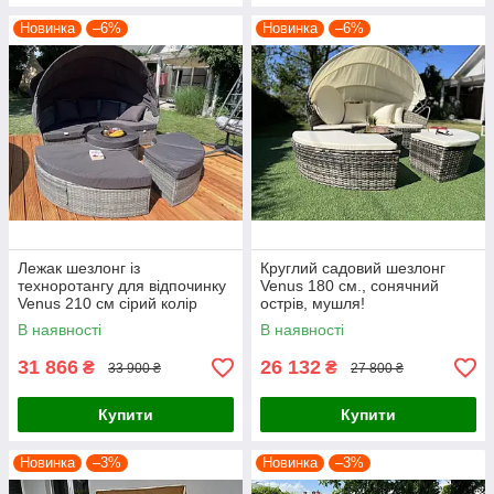
Новинка
–6%
Новинка
–6%
Лежак шезлонг із
Круглий садовий шезлонг
техноротангу для відпочинку
Venus 180 см., сонячний
Venus 210 см сірий колір
острів, мушля!
В наявності
В наявності
31 866
26 132
₴
₴
33 900 ₴
27 800 ₴
Купити
Купити
Новинка
–3%
Новинка
–3%