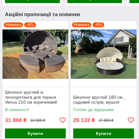
Акційні пропозиції та новинки
Новинка
–6%
Новинка
–6%
Шезлонг круглий із
техноротанга для тераси
Шезлонг круглий 180 см.,
Venus 210 см коричневий
садовий острів, мушля
колір
В наявності
Готово до відправки
31 866
26 132
₴
₴
33 900 ₴
27 800 ₴
Купити
Купити