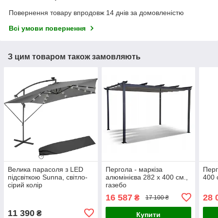
Повернення товару впродовж 14 днів за домовленістю
Всі умови повернення
З цим товаром також замовляють
Велика парасоля з LED
Пергола - маркіза
Перг
підсвіткою Sunna, світло-
алюмінієва 282 х 400 см.,
400 
сірий колір
газебо
16 587
28 
₴
17 100 ₴
11 390
₴
Купити