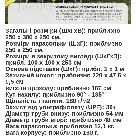
Загальні розміри (ШxГxВ): приблизно
250 x 300 x 250 см.
Розміри парасольки (ШxГ): приблизно
250 x 250 см.
Розміри в закритому вигляді (ШхГхВ):
прибл. 100 x 100 x 253 см
Основа підставки (ШхГ): прибл. 1 x 1 м
Захисний чохол: приблизно 220 x 47,5 x
0,5 см
висота проходу: приблизно 187 см
Кут нахилу: приблизно 90° - 135°
Щільність тканини: 180 г/м2
Захист від ультрафіолету (UPF): 30+
Діаметр труби внизу: приблизно 54 мм
Діаметр труби вгорі: приблизно 48 мм
Вага парасольки: приблизно 13,1 кг.
Вага корпусу: приблизно 160 г.