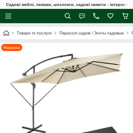
Садові меблі, лежаки, шезлонги, садові намети - інтернет-м
Товари тк послуги
Парасолі садові / Зонты садовые
Новинка