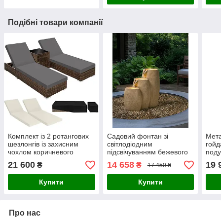
Подібні товари компанії
Комплект із 2 ротангових
Садовий фонтан зі
Мета
шезлонгів із захисним
світлодіодним
гойд
чохлом коричневого
підсвічуванням бежевого
под
кольору
кольору ARKLE
регу
21 600
14 658
19 
₴
₴
17 450 ₴
якіс
беже
Купити
Купити
Про нас