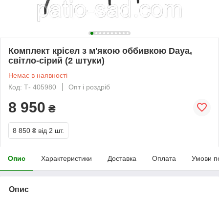
Комплект крісел з м'якою оббивкою Daya,
світло-сірий (2 штуки)
Немає в наявності
Код: Т- 405980
Опт і роздріб
8 950
₴
8 850 ₴
від 2 шт.
Опис
Характеристики
Доставка
Оплата
Умови п
Опис