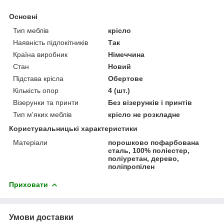
Основні
Тип меблів
крісло
Наявність підлокітників
Так
Країна виробник
Німеччина
Стан
Новий
Підстава крісла
Обертове
Кількість опор
4 (шт.)
Візерунки та принти
Без візерунків і принтів
Тип м'яких меблів
крісло не розкладне
Користувальницькі характеристики
Матеріали
порошково пофарбована
сталь, 100% поліестер,
поліуретан, дерево,
поліпропілен
Приховати
Умови доставки