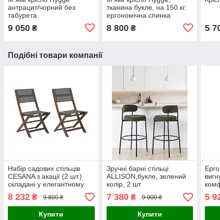
антрацит/чорний без
тканина букле, на 150 кг.
табурета
ергономічна спинка
9 050
8 800
5 7
₴
₴
Подібні товари компанії
Набір садових стільців
Зручні барні стільці
Ерго
CESANA з акації (2 шт.)
ALLISON,букле, зелений
вигн
складані у елегантному
колір, 2 шт
ком
дизайні
м'як
8 232
7 380
5 9
₴
₴
9 800 ₴
9 000 ₴
сіро
Купити
Купити