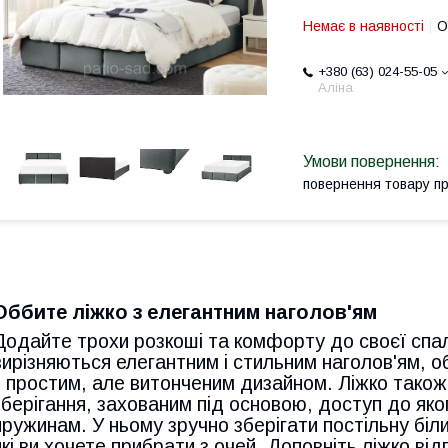
Немає в наявності
О
+380 (63) 024-55-05
Аліна
повернення товару п
Оббите ліжко з елегантним наголов'ям
Додайте трохи розкоші та комфорту до своєї спал
вирізняються елегантним і стильним наголов'ям,
з простим, але витонченим дизайном. Ліжко також
зберігання, захованим під основою, доступ до як
пружинам. У ньому зручно зберігати постільну біли
які ви хочете прибрати з очей. Доповніть ліжко ві