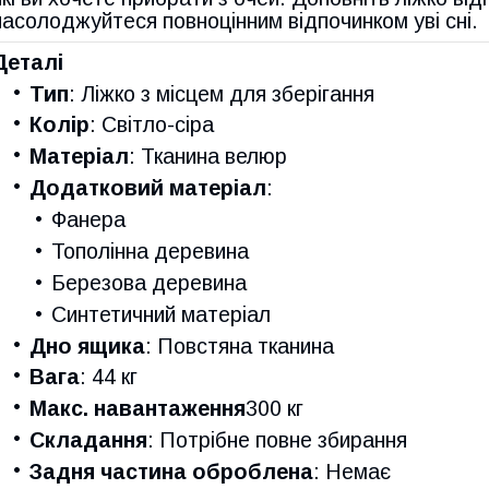
насолоджуйтеся повноцінним відпочинком уві сні.
Деталі
Тип
: Ліжко з місцем для зберігання
Колір
: Світло-сіра
Матеріал
: Тканина велюр
Додатковий матеріал
:
Фанера
Тополінна деревина
Березова деревина
Синтетичний матеріал
Дно ящика
: Повстяна тканина
Вага
: 44 кг
Макс. навантаження
300 кг
Складання
: Потрібне повне збирання
Задня частина оброблена
: Немає