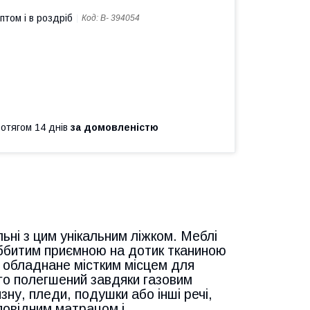
птом і в роздріб
Код:
B- 394054
ротягом 14 днів
за домовленістю
ьні з цим унікальним ліжком. Меблі
 оббитим приємною на дотик тканиною
 обладнане містким місцем для
ого полегшений завдяки газовим
зну, пледи, подушки або інші речі,
дповідним матрацом і