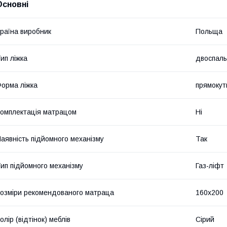
Основні
раїна виробник
Польща
ип ліжка
двоспал
орма ліжка
прямокут
омплектація матрацом
Ні
аявність підйомного механізму
Так
ип підйомного механізму
Газ-ліфт
озміри рекомендованого матраца
160х200
олір (відтінок) меблів
Сірий