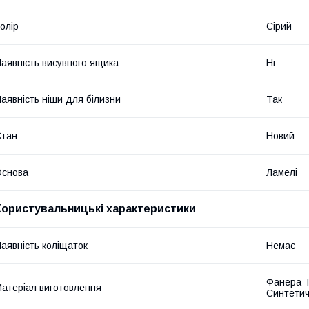
олір
Сірий
аявність висувного ящика
Ні
аявність ніши для білизни
Так
Стан
Новий
Основа
Ламелі
Користувальницькі характеристики
аявність коліщаток
Немає
Фанера Т
атеріал виготовлення
Синтетич