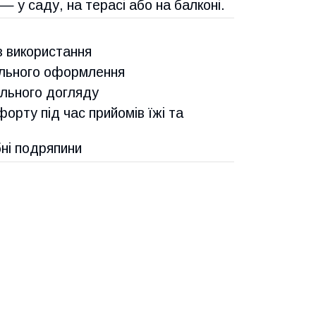
 у саду, на терасі або на балконі.
в використання
ильного оформлення
ального догляду
орту під час прийомів їжі та
бні подряпини