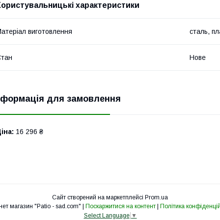
Користувальницькі характеристики
атеріал виготовлення
сталь, п
Стан
Нове
нформація для замовлення
іна:
16 296 ₴
Сайт створений на маркетплейсі
Prom.ua
Інтернет магазин "Patio - sad.com" |
Поскаржитися на контент
|
Політика конфіденцій
Select Language
▼