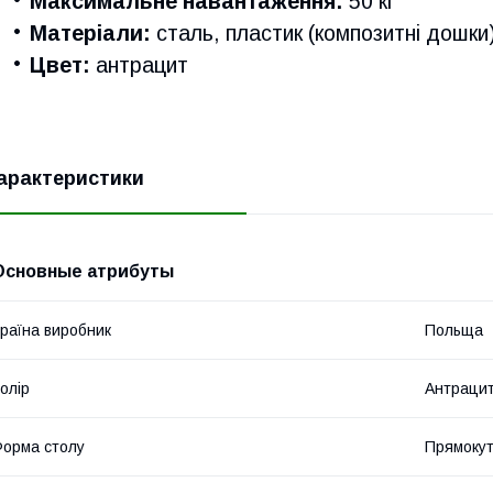
Максимальне навантаження:
50 кг
Матеріали:
сталь, пластик (композитні дошки
Цвет:
антрацит
арактеристики
Основные атрибуты
раїна виробник
Польща
олір
Антраци
орма столу
Прямоку