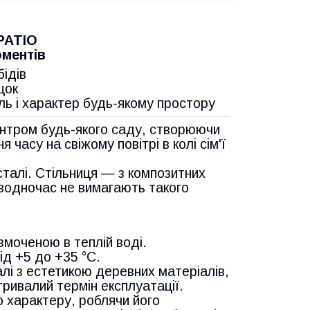
 PATIO
оментів
ідів
щок
ль і характер будь-якому простору
нтром будь-якого саду, створюючи
асу на свіжому повітрі в колі сім'ї
талі. Стільниця — з композитних
 водночас не вимагають такого
моченою в теплій воді.
ід +5 до +35 °C.
алі з естетикою деревних матеріалів,
 тривалий термін експлуатації.
о характеру, роблячи його