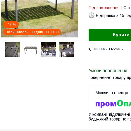
Під замовлення
Опт
Відправка з 15 се
–16%
Залишилось
0
0
днів
0
0
0
0
0
0
Купити
+380972882266
повернення товару п
У компанії підключені
будь-який товар не п