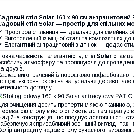
Садовий стіл Solar 160 x 90 см антрацитовий
Садовий стіл Solar — простір для спільних м
✔ Простора стільниця — ідеально для сімейних об
✔ Виготовлений із міцної сталі та композитних до
✔ Елегантний антрацитовий відтінок — додає сти
Повна чарівність і елегантність, стіл
Solar
стає це
особливу атмосферу та пропонуючи до проведення ч
та друзів.
Каркас виготовлений із порошково пофарбованої с
дощок, які зовні схожі на натуральне дерево, але
ретельного догляду.
Для очищення досить протерти м'якою тканиною, з
Перевагою столу є його стійкість до температур в
Надійна конструкція, що поєднує довговічність ст
забезпечує як привабливий зовнішній вигляд, так і
Колір антрациту надає столу сучасного, виразног