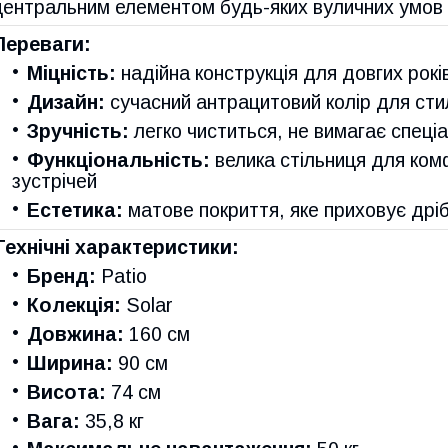
центральним елементом будь-яких вуличних умов —
Переваги:
Міцність:
надійна конструкція для довгих рокі
Дизайн:
сучасний антрацитовий колір для ст
Зручність:
легко чиститься, не вимагає спеці
Функціональність:
велика стільниця для комф
зустрічей
Естетика:
матове покриття, яке приховує дрі
Технічні характеристики:
Бренд:
Patio
Колекція:
Solar
Довжина:
160 см
Ширина:
90 см
Висота:
74 см
Вага:
35,8 кг