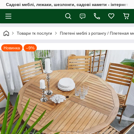
Садові меблі, лежаки, шезлонги, садові намети - інтернет-м
Товари тк послуги
Плетені меблі з ротангу / Плетеная м
Новинка
–9%