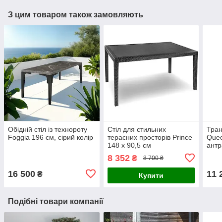
З цим товаром також замовляють
Обідній стіл із технороту
Стіл для стильних
Тран
Foggia 196 см, сірий колір
терасних просторів Prince
Quee
148 x 90,5 см
антр
8 352
₴
8 700 ₴
16 500
11 
₴
Купити
Подібні товари компанії