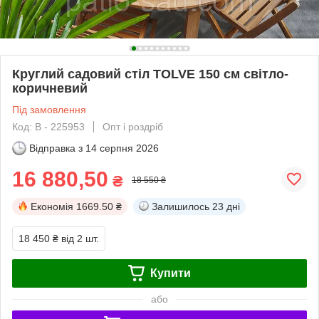
Круглий садовий стіл TOLVE 150 см світло-
коричневий
Під замовлення
Код: В - 225953
Опт і роздріб
Відправка з
14 серпня 2026
16 880,50
₴
18 550 ₴
Економія
1669.50 ₴
Залишилось
23 дні
18 450 ₴
від 2 шт.
Купити
або