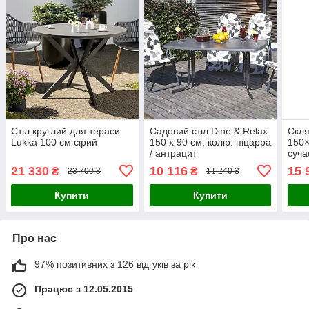
Стіл круглий для тераси
Садовий стіл Dine & Relax
Скл
Lukka 100 см сірий
150 x 90 см, колір: піцарра
150×
/ антрацит
суча
21 330
10 116
15 
₴
₴
23 700 ₴
11 240 ₴
Купити
Купити
Про нас
97% позитивних з 126 відгуків за рік
Працює з 12.05.2015