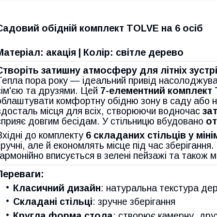
Садовий обідній комплект TOLVE на 6 осіб
Матеріал: акація | Колір: світле дерево
Створіть затишну атмосферу для літніх зустр
Тепла пора року — ідеальний привід насолоджуват
сім'єю та друзями. Цей
7-елементний комплект
облаштувати комфортну обідню зону в саду або н
вдосталь місця для всіх, створюючи водночас
за
сприяє довгим бесідам. У стільницю вбудовано
от
Вхідні до комплекту
6 складаних стільців у мін
зручні, але й економлять місце під час зберіганн
гармонійно вписується в зелені пейзажі та також м
Переваги:
Класичний дизайн
: натуральна текстура де
Складані стільці
: зручне зберігання
Кругла форма стола
: створює камерну, д