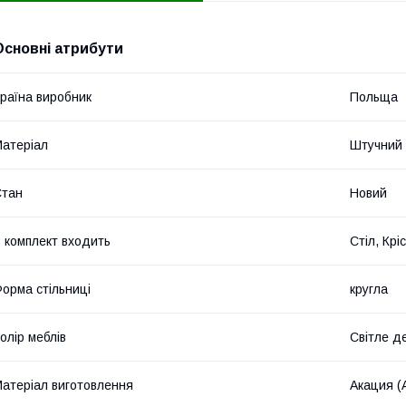
Основні атрибути
раїна виробник
Польща
атеріал
Штучний 
Стан
Новий
 комплект входить
Стіл, Крі
орма стільниці
кругла
олір меблів
Світле д
атеріал виготовлення
Акация (