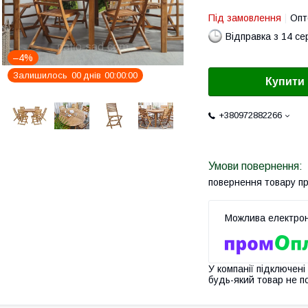
Під замовлення
Опт
Відправка з 14 се
–4%
Залишилось
0
0
днів
0
0
0
0
0
0
Купити
+380972882266
повернення товару п
У компанії підключені
будь-який товар не п