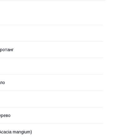
ротанг
сло
ерево
Acacia mangium)