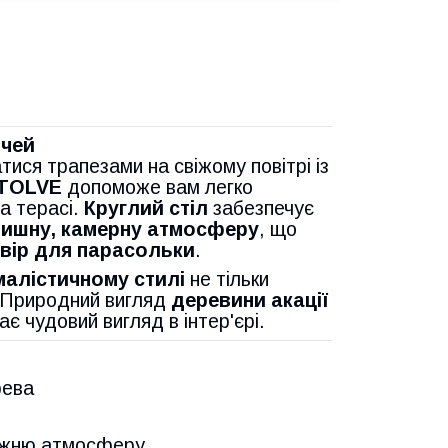
ічей
ися трапезами на свіжому повітрі із
 TOLVE
допоможе вам легко
а терасі.
Круглий стіл
забезпечує
тишну, камерну атмосферу
, що
вір для парасольки
.
імалістичному стилі
не тільки
я. Природний вигляд
деревини акації
ає чудовий вигляд в інтер'єрі.
рева
ружню атмосферу