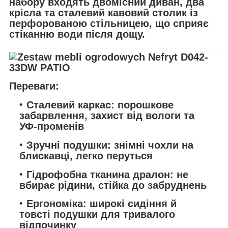
набору входять двомісний диван, два
крісла та сталевий кавовий столик із
перфорованою стільницею, що сприяє
стіканню води після дощу.
Переваги:
Сталевий каркас:
порошкове
забарвлення, захист від вологи та
УФ-променів
Зручні подушки:
знімні чохли на
блискавці, легко перуться
Гідрофобна тканина дралон:
не
вбирає рідини, стійка до забруднень
Ергономіка:
широкі сидіння й
товсті подушки для тривалого
відпочинку