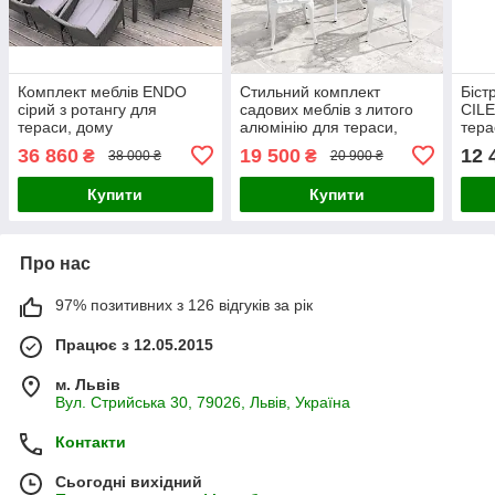
Комплект меблів ENDO
Стильний комплект
Біст
сірий з ротангу для
садових меблів з литого
CILE
тераси, дому
алюмінію для тераси,
тера
балкона або саду - 4
коль
36 860
19 500
12 
₴
₴
38 000 ₴
20 900 ₴
зручні крісла + круглий
стіл
Купити
Купити
Про нас
97% позитивних з 126 відгуків за рік
Працює з 12.05.2015
м. Львів
Вул. Стрийська 30, 79026, Львів, Україна
Контакти
Сьогодні вихідний