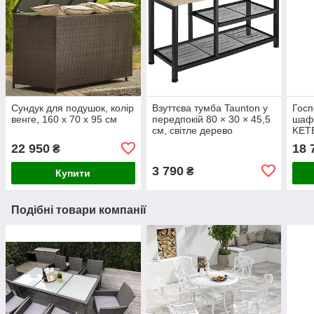
Сундук для подушок, колір
Взуттєва тумба Taunton у
Госп
венге, 160 x 70 x 95 см
передпокій 80 × 30 × 45,5
шафа
см, світле дерево
KETE
22 950
18 
₴
3 790
₴
Купити
Подібні товари компанії