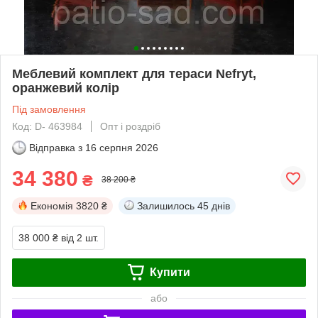
Меблевий комплект для тераси Nefryt,
оранжевий колір
Під замовлення
Код: D- 463984
Опт і роздріб
Відправка з
16 серпня 2026
34 380
₴
38 200 ₴
Економія
3820 ₴
Залишилось
45 днів
38 000 ₴
від 2 шт.
Купити
або