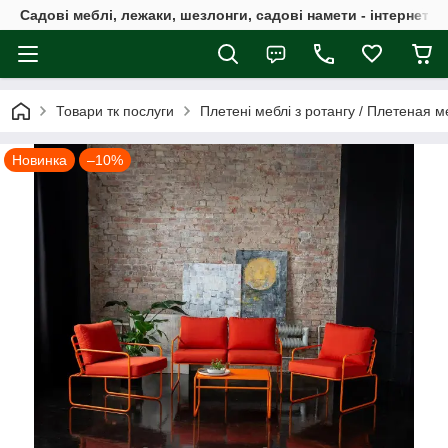
Садові меблі, лежаки, шезлонги, садові намети - інтернет-м
Товари тк послуги
Плетені меблі з ротангу / Плетеная м
Новинка
–10%