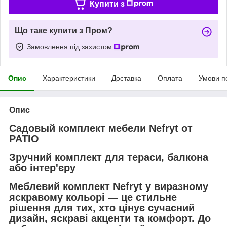
Купити з
Що таке купити з Пром?
Замовлення під захистом
Опис
Характеристики
Доставка
Оплата
Умови п
Опис
Садовый комплект мебели Nefryt от
PATIO
Зручний комплект для тераси, балкона
або інтер'єру
Меблевий комплект
Nefryt
у виразному
яскравому кольорі — це стильне
рішення для тих, хто цінує сучасний
дизайн, яскраві акценти та комфорт. До