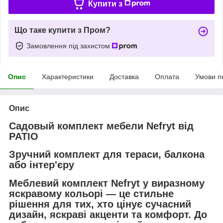
Купити з
Що таке купити з Пром?
Замовлення під захистом
Опис
Характеристики
Доставка
Оплата
Умови п
Опис
Садовый комплект мебели Nefryt від
PATIO
Зручний комплект для тераси, балкона
або інтер'єру
Меблевий комплект
Nefryt
у виразному
яскравому кольорі — це стильне
рішення для тих, хто цінує сучасний
дизайн, яскраві акценти та комфорт. До