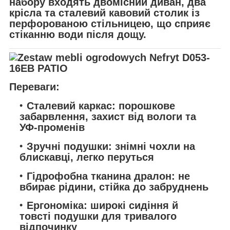
набору входять двомісний диван, два
крісла та сталевий кавовий столик із
перфорованою стільницею, що сприяє
стіканню води після дощу.
Переваги:
Сталевий каркас:
порошкове
забарвлення, захист від вологи та
УФ-променів
Зручні подушки:
знімні чохли на
блискавці, легко перуться
Гідрофобна тканина дралон:
не
вбирає рідини, стійка до забруднень
Ергономіка:
широкі сидіння й
товсті подушки для тривалого
відпочинку