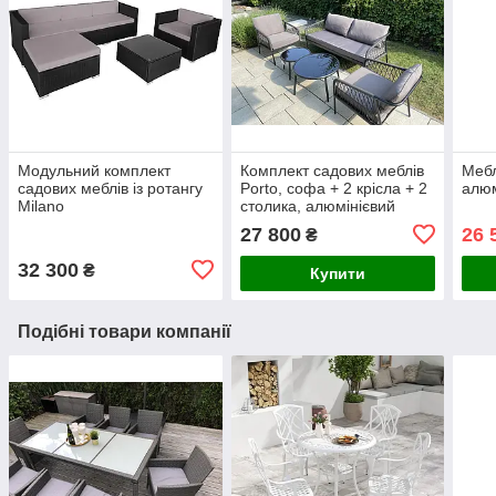
Модульний комплект
Комплект садових меблів
Мебл
садових меблів із ротангу
Porto, софа + 2 крісла + 2
алюм
Milano
столика, алюмінієвий
27 800
26 
₴
32 300
₴
Купити
Подібні товари компанії