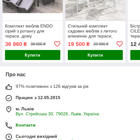
Комплект меблів ENDO
Стильний комплект
Біст
сірий з ротангу для
садових меблів з литого
CILE
тераси, дому
алюмінію для тераси,
тера
балкона або саду - 4
коль
36 860
19 500
12 
₴
₴
38 000 ₴
20 900 ₴
зручні крісла + круглий
стіл
Купити
Купити
Про нас
97% позитивних з 126 відгуків за рік
Працює з 12.05.2015
м. Львів
Вул. Стрийська 30, 79026, Львів, Україна
Контакти
Сьогодні вихідний