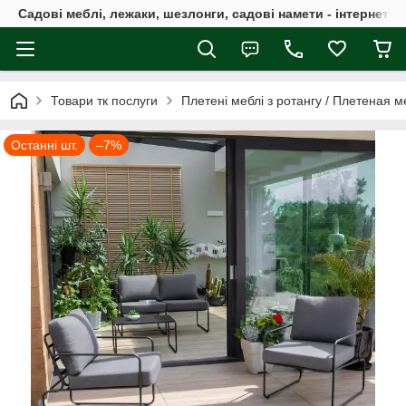
Садові меблі, лежаки, шезлонги, садові намети - інтернет-м
Товари тк послуги
Плетені меблі з ротангу / Плетеная м
Останні шт.
–7%