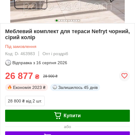
Меблевий комплект для тераси Nefryt чорний,
сірий колір
Під замовлення
Код: D- 463983
Опт і роздріб
Відправка з
16 серпня 2026
26 877
₴
28 900 ₴
Економія
2023 ₴
Залишилось
45 днів
28 800 ₴
від 2 шт.
Купити
або