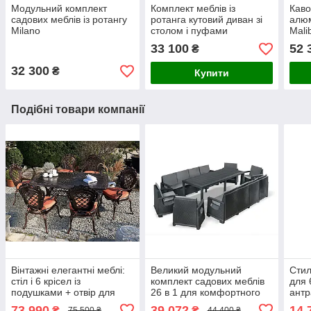
Модульний комплект
Комплект меблів із
Каво
садових меблів із ротангу
ротанга кутовий диван зі
алюм
Milano
столом і пуфами
Mali
33 100
52 
₴
32 300
₴
Купити
Подібні товари компанії
Вінтажні елегантні меблі:
Великий модульний
Стил
стіл і 6 крісел із
комплект садових меблів
для 
подушками + отвір для
26 в 1 для комфортного
антр
парасольки LIZZANO
відпочинку до 12 осіб
73 990
39 072
14 
₴
₴
75 500 ₴
44 400 ₴