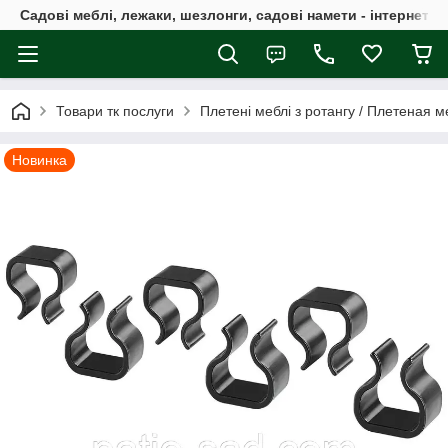
Садові меблі, лежаки, шезлонги, садові намети - інтернет-м
Товари тк послуги
Плетені меблі з ротангу / Плетеная м
Новинка