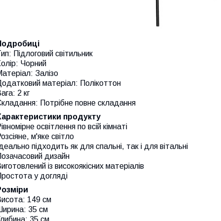
Подробиці
ип: Підлоговий світильник
олір: Чорний
атеріал: Залізо
Додатковий матеріал: Полікоттон
ага: 2 кг
Складання: Потрібне повне складання
Характеристики продукту
івномірне освітлення по всій кімнаті
озсіяне, м'яке світло
деально підходить як для спальні, так і для вітальні
Позачасовий дизайн
иготовлений із високоякісних матеріалів
Простота у догляді
Розміри
исота: 149 см
Ширина: 35 см
либина: 35 см