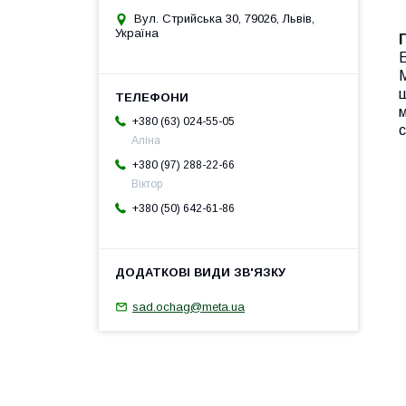
Вул. Стрийська 30, 79026, Львів,
Україна
Е
М
щ
м
+380 (63) 024-55-05
с
Аліна
+380 (97) 288-22-66
Віктор
+380 (50) 642-61-86
sad.ochag@meta.ua