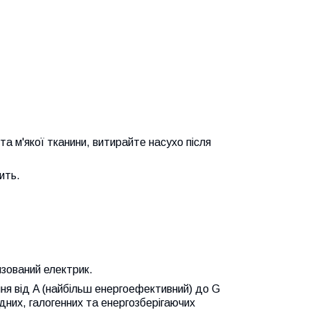
а м'якої тканини, витирайте насухо після
ить.
нзований електрик.
ня від A (найбільш енергоефективний) до G
них, галогенних та енергозберігаючих