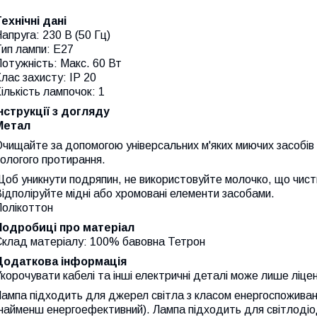
ехнічні дані
апруга: 230 В (50 Гц)
ип лампи: E27
отужність: Макс. 60 Вт
лас захисту: IP 20
ількість лампочок: 1
Інструкції з догляду
Метал
чищайте за допомогою універсальних м'яких миючих засобів т
ологого протирання.
об уникнути подряпин, не використовуйте молочко, що чист
ідполіруйте мідні або хромовані елементи засобами.
Полікоттон
Подробиці про матеріал
Склад матеріалу: 100% бавовна Тетрон
Додаткова інформація
корочувати кабелі та інші електричні деталі може лише ліце
ампа підходить для джерел світла з класом енергоспоживан
найменш енергоефективний). Лампа підходить для світлодіод