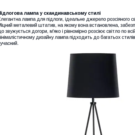
Підлогова лампа у скандинавському стилі
легантна лампа для підлоги, ідеальне джерело розсіяного св
іцний металевий штатив, на якому вона встановлена, забезпеч
о звужується догори, м'яко і рівномірно розсіює світло по вс
інімалістичному дизайну лампа підходить до багатьох стилі
учасний.