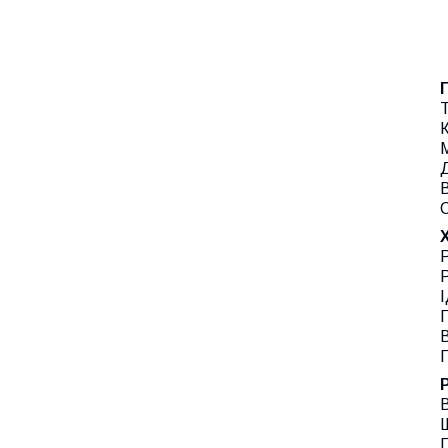
Т
К
М
В
Р
Р
І
В
В
Г