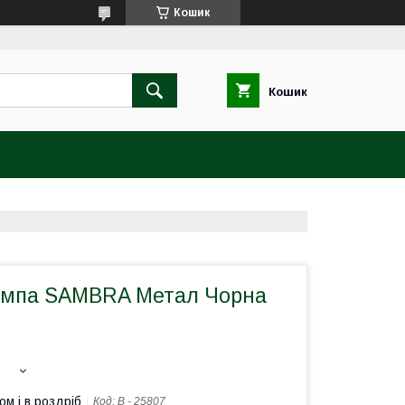
Кошик
Кошик
ампа SAMBRA Метал Чорна
ом і в роздріб
Код:
B - 25807