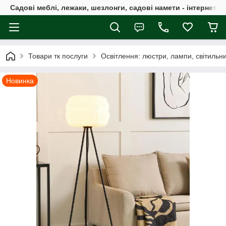
Садові меблі, лежаки, шезлонги, садові намети - інтернет-м
Товари тк послуги
Освітлення: люстри, лампи, світильн
Новинка