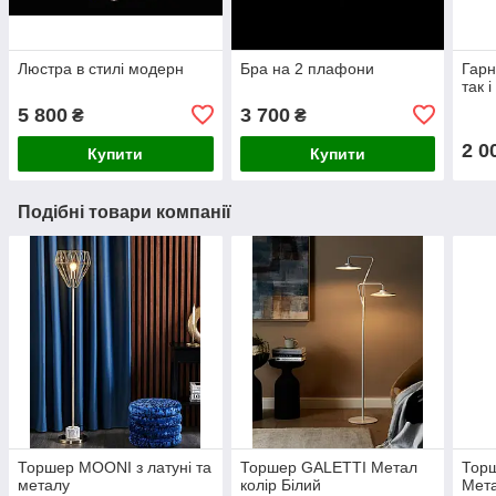
Люстра в стилі модерн
Бра на 2 плафони
Гарн
так 
5 800
3 700
₴
₴
2 0
Купити
Купити
Подібні товари компанії
Торшер MOONI з латуні та
Торшер GALETTI Метал
Тор
металу
колір Білий
Мета