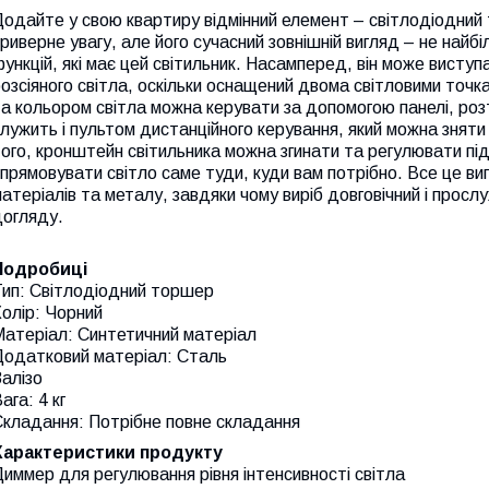
одайте у свою квартиру відмінний елемент – світлодіодний
риверне увагу, але його сучасний зовнішній вигляд – не найбі
ункцій, які має цей світильник. Насамперед, він може виступ
озсіяного світла, оскільки оснащений двома світловими точка
а кольором світла можна керувати за допомогою панелі, роз
лужить і пультом дистанційного керування, який можна зняти 
ого, кронштейн світильника можна згинати та регулювати пі
прямовувати світло саме туди, куди вам потрібно. Все це ви
атеріалів та металу, завдяки чому виріб довговічний і просл
догляду.
Подробиці
Тип: Світлодіодний торшер
олір: Чорний
Матеріал: Синтетичний матеріал
Додатковий матеріал: Сталь
алізо
ага: 4 кг
Складання: Потрібне повне складання
Характеристики продукту
иммер для регулювання рівня інтенсивності світла