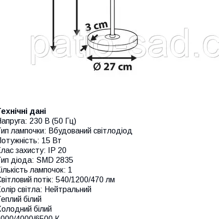
ехнічні дані
апруга: 230 В (50 Гц)
ип лампочки: Вбудований світлодіод
отужність: 15 Вт
лас захисту: IP 20
Тип діода: SMD 2835
ількість лампочок: 1
вітловий потік: 540/1200/470 лм
олір світла: Нейтральний
еплий білий
Холодний білий
3000/4000/6500 К