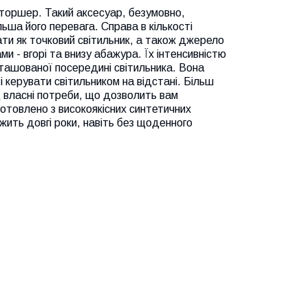
 торшер. Такий аксесуар, безумовно,
льша його перевага. Справа в кількості
ати як точковий світильник, а також джерело
ми - вгорі та внизу абажура. Їх інтенсивністю
ташованої посередині світильника. Вона
і керувати світильником на відстані. Більш
д власні потреби, що дозволить вам
готовлено з високоякісних синтетичних
ужить довгі роки, навіть без щоденного