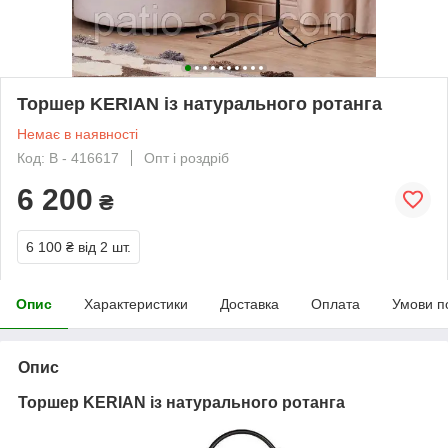
Торшер KERIAN із натурального ротанга
Немає в наявності
Код: В - 416617
Опт і роздріб
6 200
₴
6 100 ₴
від 2 шт.
Опис
Характеристики
Доставка
Оплата
Умови п
Опис
Торшер KERIAN із натурального ротанга