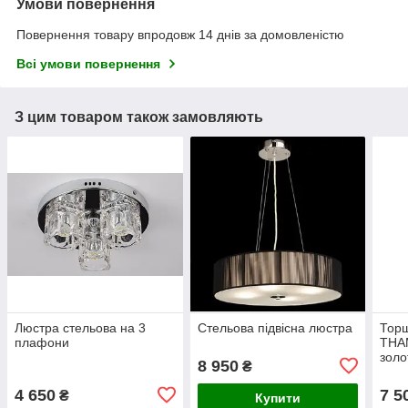
Умови повернення
Повернення товару впродовж 14 днів за домовленістю
Всі умови повернення
З цим товаром також замовляють
Люстра стельова на 3
Стельова підвісна люстра
Тор
плафони
THAM
золо
8 950
₴
4 650
7 5
₴
Купити