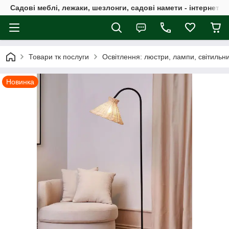
Садові меблі, лежаки, шезлонги, садові намети - інтернет-м
Товари тк послуги
Освітлення: люстри, лампи, світильн
Новинка