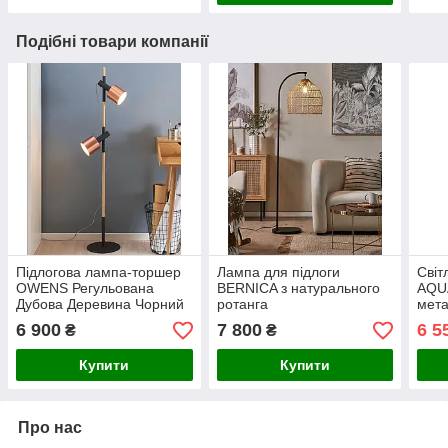
Подібні товари компанії
Підлогова лампа-торшер
Лампа для підлоги
Світ
OWENS Регульована
BERNICA з натурального
AQU
Дубова Деревина Чорний
ротанга
мета
6 900
7 800
6 5
₴
₴
Купити
Купити
Про нас