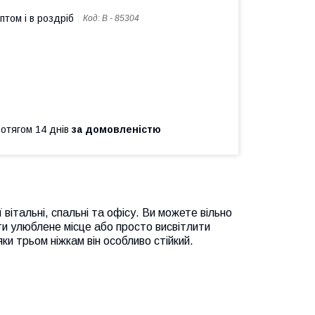
птом і в роздріб
Код:
В - 85304
ротягом 14 днів
за домовленістю
італьні, спальні та офісу. Ви можете вільно
ти улюблене місце або просто висвітлити
ки трьом ніжкам він особливо стійкий.