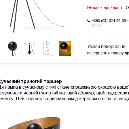
Немає в наявності
О
+380 (63) 024-55-05
Аліна
повернення товару п
Сучасний триногий торшер
я лампа в сучасному стилі стане справжньою окрасою вашої в
егулювати чорний і золотий матовий абажур, щоб підкресли
імнату. Цей торшер є оригінальним джерелом світла, а завдя