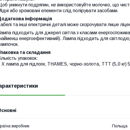
об уникнути подряпин, не використовуйте молочко, що чист
ідні або хромовані елементи слід полірувати засобами.
Додаткова інформація
абелі та інші електричні деталі може скорочувати лише ліце
ампа підходить для джерел світла з класами енергоспожива
найменш енергоефективний). Лампа підходить для світлодіод
лампочок.
Упаковка та складання
ількість упаковок:
 X лампа для підлоги, THAMES, чорно-золота, TTT (5,0 кг) 50
арактеристики
Основні
раїна виробник
Польща