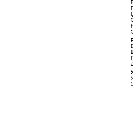
Р
І
Н
С
В
Ш
Г
У