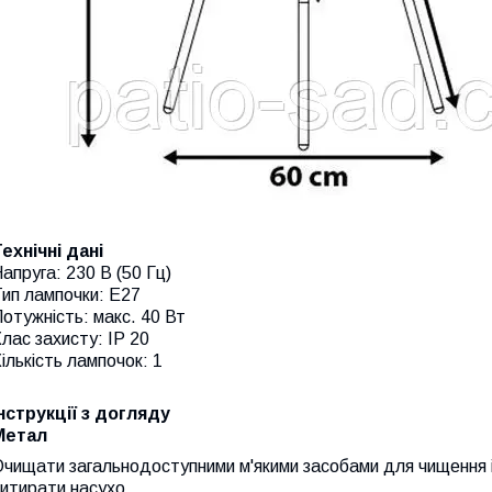
ехнічні дані
апруга: 230 В (50 Гц)
ип лампочки: E27
отужність: макс. 40 Вт
лас захисту: IP 20
ількість лампочок: 1
Інструкції з догляду
Метал
чищати загальнодоступними м'якими засобами для чищення і 
итирати насухо.