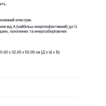
ить.
нзований електрик.
ння від A (найбільш енергоефективний) до G
них, галогенних та енергозберігаючих
,00 x 32,00 x 50,00 см (Д x Ш x В)