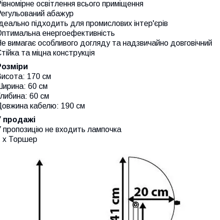
івномірне освітлення всього приміщення
Регульований абажур
деально підходить для промислових інтер'єрів
Оптимальна енергоефективність
е вимагає особливого догляду та надзвичайно довговічний
тійка та міцна конструкція
Розміри
исота: 170 см
ирина: 60 ​​см
либина: 60 ​​см
Довжина кабелю: 190 см
У продажі
 пропозицію не входить лампочка
1 х Торшер