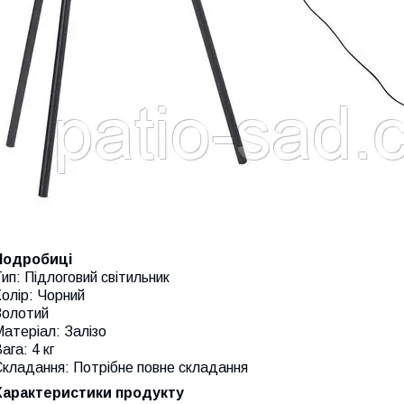
Подробиці
ип: Підлоговий світильник
олір: Чорний
Золотий
атеріал: Залізо
ага: 4 кг
Складання: Потрібне повне складання
Характеристики продукту