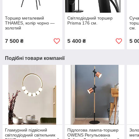
Торшер металевий
Світлодіодний торшер
Суча
THAMES, колір чорно —
Prisma 176 см.
торш
золотий
см.
7 500
5 400
5 0
₴
₴
Подібні товари компанії
Гламурний підвісний
Підлогова лампа-торшер
Зол
світлодіодний світильник
OWENS Регульована
мет