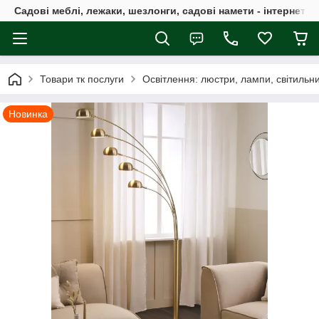
Садові меблі, лежаки, шезлонги, садові намети - інтернет-м
Товари тк послуги
Освітлення: люстри, лампи, світильн
Новинка