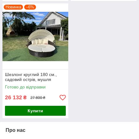
Новинка
–6%
Шезлонг круглий 180 см.,
садовий острів, мушля
Готово до відправки
26 132
₴
27 800 ₴
Купити
Про нас