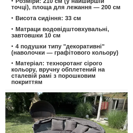
Розміри: 210 см (у найширшій
точці), площа для лежання — 200 см
Висота сидіння: 33 см
Матраци водовідштовхувальні,
завтовшки 10 см
4 подушки типу "декоративні"
(наволочки — графітового кольору)
Матеріал: техноротанг сірого
кольору, вручну обплетений на
сталевій рамі з порошковим
покриттям