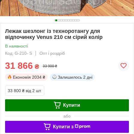
Лежак шезлонг із техноротангу для
відпочинку Venus 210 см сірий колір
В наявності
Код: G-210- S
Опт і роздріб
31 866
₴
33 900 ₴
Економія
2034 ₴
Залишилось
2 дні
33 800 ₴
від 2 шт.
Купити
або
Купити з