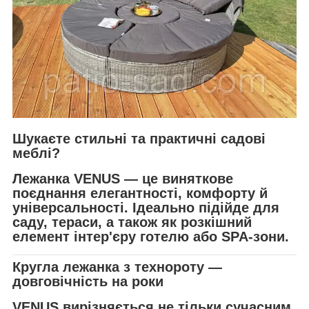
Шукаєте стильні та практичні садові
меблі?
Лежанка
VENUS
— це виняткове
поєднання елегантності, комфорту й
універсальності. Ідеально підійде для
саду, тераси, а також як розкішний
елемент інтер'єру готелю або SPA-зони.
Кругла лежанка з технороту —
довговічність на роки
VENUS вирізняється не тільки сучасним