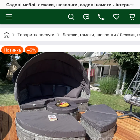
Садові меблі, лежаки, шезлонги, садові намети - інтернет-м
Товари тк послуги
Лежаки, гамаки, шезлонги / Лежаки, 
Новинка
–6%