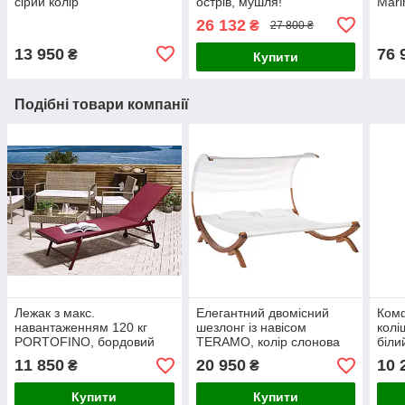
сірий колір
острів, мушля!
Mari
26 132
₴
27 800 ₴
13 950
76 
₴
Купити
Подібні товари компанії
Лежак з макс.
Елегантний двомісний
Ком
навантаженням 120 кг
шезлонг із навісом
кол
PORTOFINO, бордовий
TERAMO, колір слонова
біли
колір
кістка
11 850
20 950
10 
₴
₴
Купити
Купити