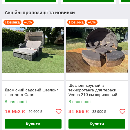
Акційні пропозиції та новинки
Новинка
–8%
Новинка
–6%
Шезлонг круглий із
Двомісний садовий шезлонг
техноротанга для тераси
із ротанга Capri
Venus 210 см коричневий
колір
В наявності
В наявності
18 952
31 866
₴
₴
20 600 ₴
33 900 ₴
Купити
Купити