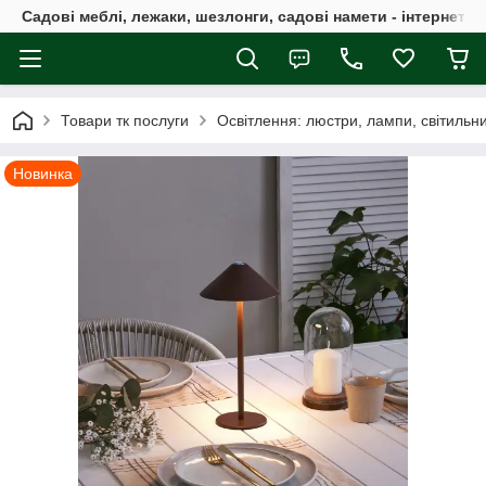
Садові меблі, лежаки, шезлонги, садові намети - інтернет-м
Товари тк послуги
Освітлення: люстри, лампи, світильн
Новинка