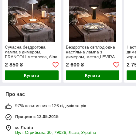
Сучасна бездротова
Бездротова світлодіодна
Наст
лампа з димером,
настільна лампа з
дим
FRANCOLI металева, біла
димером, метал,LEVIRA
чорн
2 850
2 600
2 7
₴
₴
Купити
Купити
Про нас
97% позитивних з 126 відгуків за рік
Працює з 12.05.2015
м. Львів
Вул. Стрийська 30, 79026, Львів, Україна