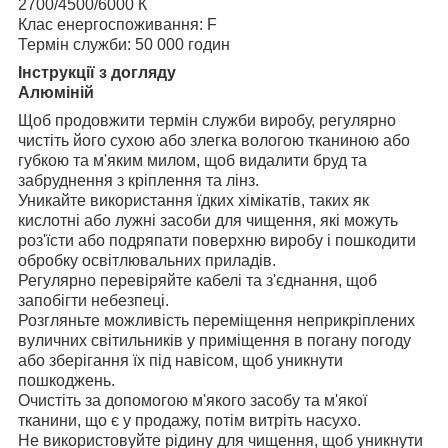
2700/4500/6000 К
Клас енергоспоживання: F
Термін служби: 50 000 годин
Інструкції з догляду
Алюміній
Щоб продовжити термін служби виробу, регулярно
чистіть його сухою або злегка вологою тканиною або
губкою та м'яким милом, щоб видалити бруд та
забруднення з кріплення та лінз.
Уникайте використання їдких хімікатів, таких як
кислотні або лужні засоби для чищення, які можуть
роз'їсти або подряпати поверхню виробу і пошкодити
обробку освітлювальних приладів.
Регулярно перевіряйте кабелі та з'єднання, щоб
запобігти небезпеці.
Розгляньте можливість переміщення неприкріплених
вуличних світильників у приміщення в погану погоду
або зберігання їх під навісом, щоб уникнути
пошкоджень.
Очистіть за допомогою м'якого засобу та м'якої
тканини, що є у продажу, потім витріть насухо.
Не використовуйте рідину для чищення, щоб уникнути