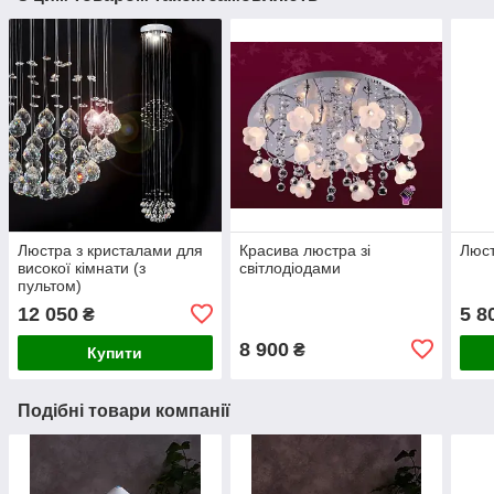
Люстра з кристалами для
Красива люстра зі
Люст
високої кімнати (з
світлодіодами
пультом)
12 050
5 8
₴
8 900
₴
Купити
Подібні товари компанії