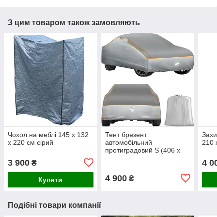
З цим товаром також замовляють
Чохол на меблі 145 х 132
Тент брезент
Захи
х 220 см сірий
автомобільний
210 
протиградовий S (406 x
165 x 120 cm)
3 900
4 0
₴
4 900
₴
Купити
Подібні товари компанії