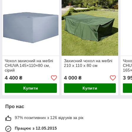
Чохол захисний на меблі
Захисний чохол на меблі
Чохо
CHUVA 145×110×80 см,
210 х 110 х 80 см
CHU
сірий
165×
4 400
4 000
3 9
₴
₴
Купити
Купити
Про нас
97% позитивних з 126 відгуків за рік
Працює з 12.05.2015