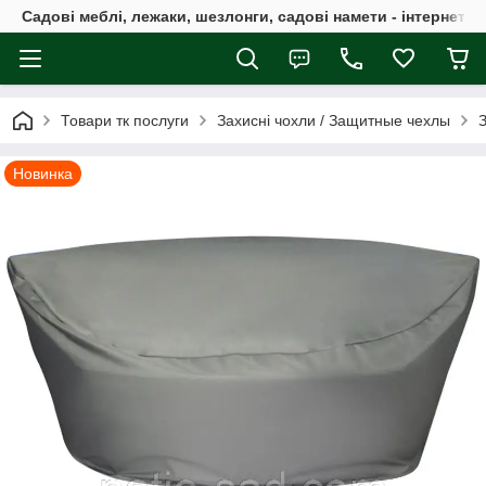
Садові меблі, лежаки, шезлонги, садові намети - інтернет-м
Товари тк послуги
Захисні чохли / Защитные чехлы
Новинка