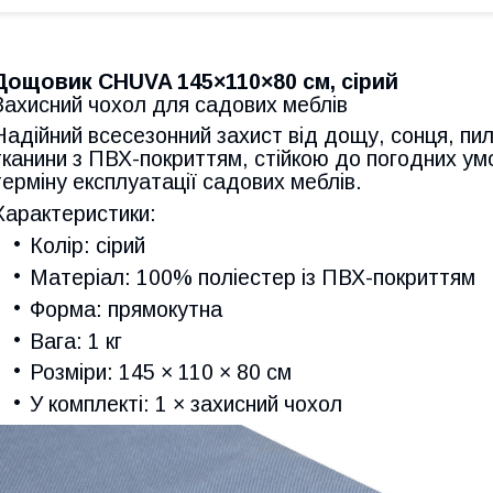
Дощовик CHUVA 145×110×80 см, сірий
Захисний чохол для садових меблів
Надійний всесезонний захист від дощу, сонця, пилу
тканини з ПВХ-покриттям, стійкою до погодних у
терміну експлуатації садових меблів.
Характеристики:
Колір: сірий
Матеріал: 100% поліестер із ПВХ-покриттям
Форма: прямокутна
Вага: 1 кг
Розміри: 145 × 110 × 80 см
У комплекті: 1 × захисний чохол