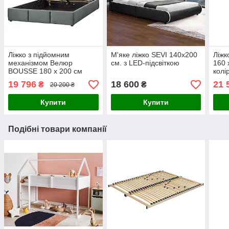
Ліжко з підйомним
М'яке ліжко SEVI 140х200
Ліж
механізмом Велюр
см. з LED-підсвіткою
160 
BOUSSE 180 x 200 см
колі
Темно-сірий
19 796
18 600
21 
₴
₴
20 200 ₴
Купити
Купити
Подібні товари компанії