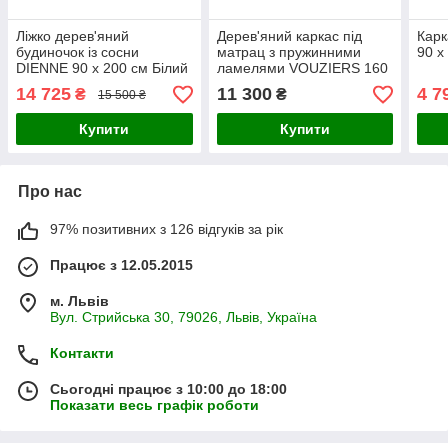
Ліжко дерев'яний
Дерев'яний каркас під
Кар
будиночок із сосни
матрац з пружинними
90 x
DIENNE 90 x 200 см Білий
ламелями VOUZIERS 160
x 200 см
14 725
11 300
4 7
₴
₴
15 500 ₴
Купити
Купити
Про нас
97% позитивних з 126 відгуків за рік
Працює з 12.05.2015
м. Львів
Вул. Стрийська 30, 79026, Львів, Україна
Контакти
Сьогодні працює з 10:00 до 18:00
Показати весь графік роботи