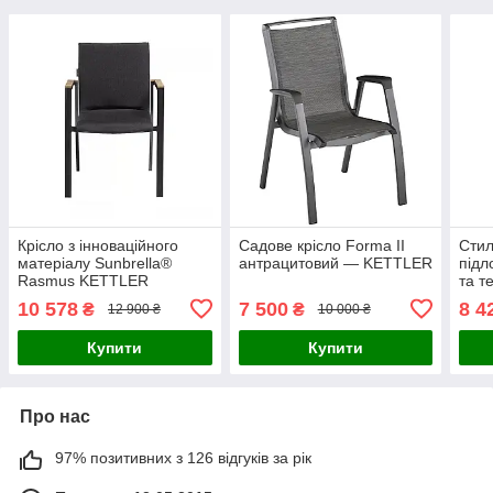
Крісло з інноваційного
Садове крісло Forma II
Стил
матеріалу Sunbrella®
антрацитовий — KETTLER
підл
Rasmus KETTLER
та т
антрацит
ант
10 578
7 500
8 4
₴
₴
12 900 ₴
10 000 ₴
Купити
Купити
Про нас
97% позитивних з 126 відгуків за рік