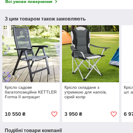
Всі умови повернення
З цим товаром також замовляють
Крісло садове
Крісло складане з
Кріс
багатопозиційне KETTLER
утримкою для напоїв,
шт. 
Forma II антрацит
сірий колір
10 550
3 950
6 9
₴
₴
Подібні товари компанії